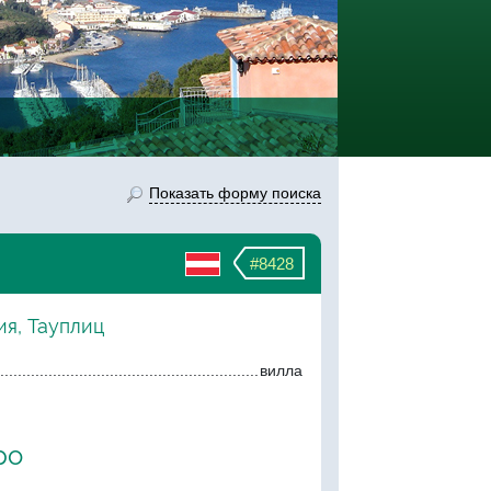
Показать форму поиска
#8428
ия, Тауплиц
вилла
ро