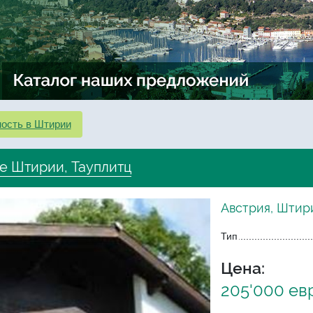
ость в Штирии
е Штирии, Тауплитц
Австрия, Штир
Тип
Цена:
205'000 ев