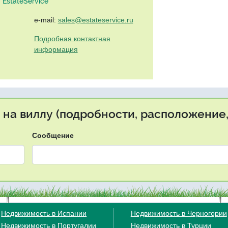
EstateService"
e-mail:
sales@estateservice.ru
Подробная контактная
информация
 на виллу (подробности, расположение,
Сообщение
Недвижимость в Испании
Недвижимость в Черногории
Недвижимость в Португалии
Недвижимость в Турции