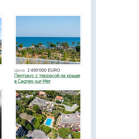
Цена:
1'490'000 EURO
Пентхаус с террасой на крыше
в Cagnes-sur-Mer