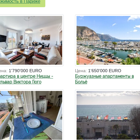
жимость в Париже
ена:
1'790'000 EURO
Цена:
1'650'000 EURO
вартира в центре Ниццы -
Буржуазные апартаменты в
ульвар Виктора Гюго
Больё