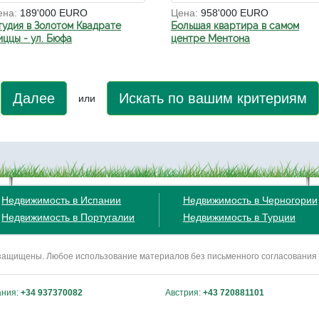
ена:
189'000 EURO
Цена:
958'000 EURO
тудия в Золотом Квадрате
Большая квартира в самом
иццы - ул. Бюфа
центре Ментона
Далее
Искать по вашим критериям
или
Недвижимость в Испании
Недвижимость в Черногории
Недвижимость в Португалии
Недвижимость в Турции
ва защищены. Любое использование материалов без письменного согласования
ания:
+34 937370082
Австрия:
+43 720881101