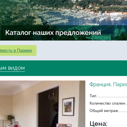
мость в Париже
вым видом
Франция, Пар
Тип
Количество спален
Общий метраж
Цена: