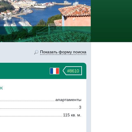
Показать форму поиска
#8610
иж
апартаменты
3
115 кв. м.