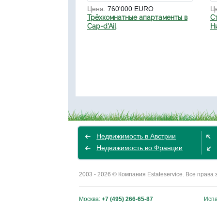
Цена:
760'000 EURO
Ц
Трёхкомнатные апартаменты в
С
Cap-d'Ail
Н
Недвижимость в Австрии
Недвижимость во Франции
2003 - 2026 © Компания Estateservice. Все пра
Москва:
+7 (495) 266-65-87
Исп