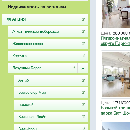
Недвижимость по регионам
ФРАНЦИЯ
Атлантическое побережье
Цена:
880'000 
Пятикомнатная
округе Париж
Женевское озеро
Корсика
Лазурный Берег
Антиб
Болье сюр Мер
Цена:
1'716'00
Босолей
Большой трипл
парка Бют-Шо
Вильньев Любе
Вильфранш