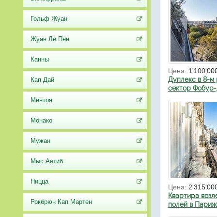
Гольф Жуан
Жуан Ле Пен
Канны
Цена:
1'100'00
Дуплекс в 8-м
Кап Дай
сектор Фобур-
Ментон
Монако
Мужан
Мыс Антиб
Ницца
Цена:
2'315'00
Квартира возл
Рокбрюн Кап Мартен
полей в Париж