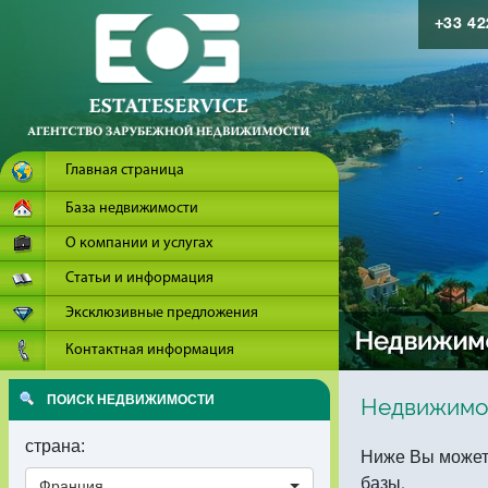
+33 4
Главная страница
База недвижимости
О компании и услугах
Статьи и информация
Эксклюзивные предложения
Контактная информация
ПОИСК НЕДВИЖИМОСТИ
Недвижимо
страна:
Ниже Вы может
базы.
Франция