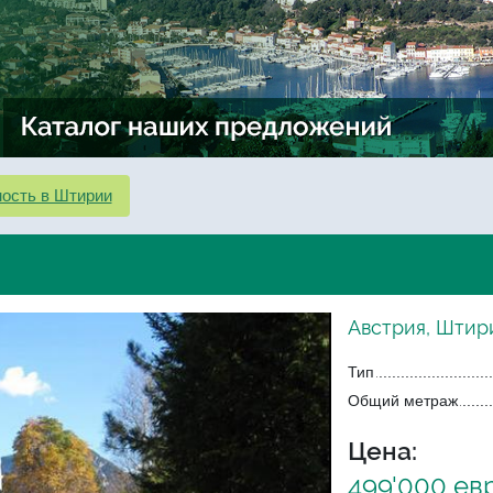
ость в Штирии
Австрия, Штир
Тип
Общий метраж
Цена:
499'000 ев