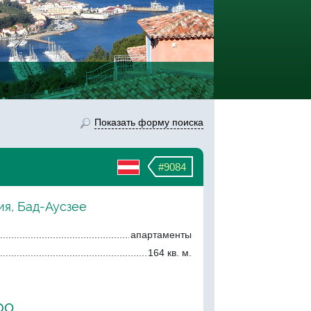
Показать форму поиска
#9084
ия, Бад-Аусзее
апартаменты
164 кв. м.
ро