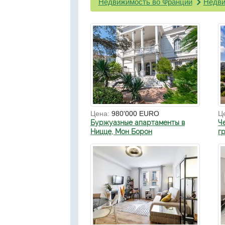
Недвижимость во Франции
Недви
Цена:
980'000 EURO
Ц
Буржуазные апартаменты в
Ч
Ницце, Мон Борон
г