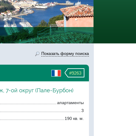
Показать форму поиска
#9263
, 7-ой округ (Пале-Бурбон)
апартаменты
3
190 кв. м.