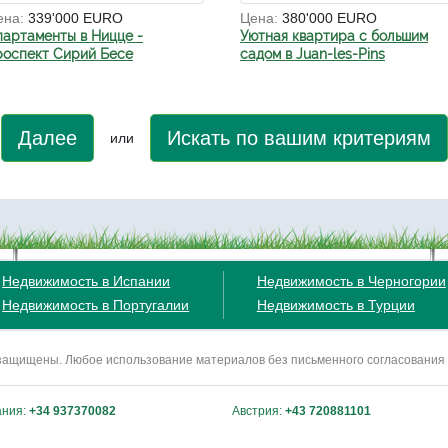
ена:
339'000 EURO
Цена:
380'000 EURO
партаменты в Ницце -
Уютная квартира с большим
роспект Сирий Бесе
садом в Juan-les-Pins
Далее
Искать по вашим критериям
или
Недвижимость в Испании
Недвижимость в Черногории
Недвижимость в Португалии
Недвижимость в Турции
ва защищены. Любое использование материалов без письменного согласования
ания:
+34 937370082
Австрия:
+43 720881101