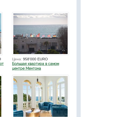
O
Цена:
958'000 EURO
от
Большая квартира в самом
центре Ментона