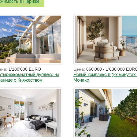
жимость в Париже
ена:
1'180'000 EURO
Цена:
660'000 - 1'630'000 EUR
етырехкомнатный дуплекс на
Новый комплекс в 3-х минутах 
ранице с Княжеством
Монако