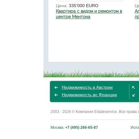
Цена:
335'000 EURO
Ц
Квартира с видом и ремонтом в
А
центре Ментона
п
Недвижимость в Австрии
Недвижимость во Франции
2003 - 2026 © Компания Estateservice. Все пра
Москва:
+7 (495) 266-65-87
Исп