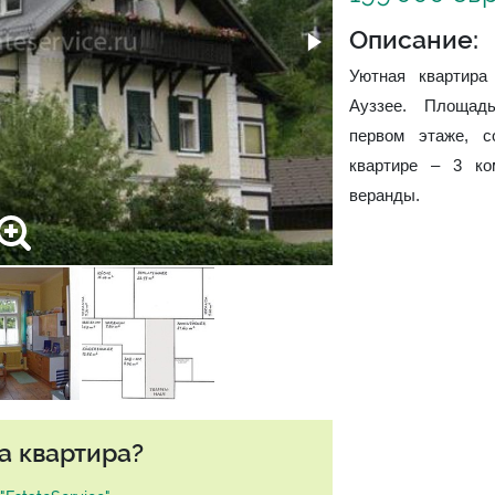
Описание:
Уютная квартира
Ауззее. Площад
первом этаже, с
квартире – 3 ко
веранды.
а квартира?