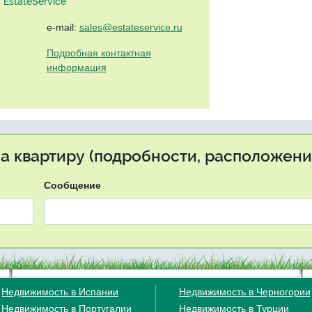
EstateService"
e-mail:
sales@estateservice.ru
Подробная контактная
информация
на квартиру (подробности, расположение
Сообщение
Недвижимость в Испании
Недвижимость в Черногории
Недвижимость в Португалии
Недвижимость в Турции