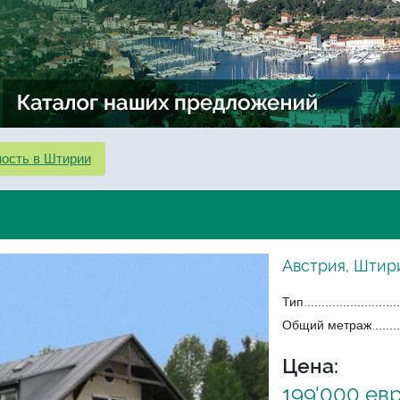
ость в Штирии
Австрия, Штир
Тип
Общий метраж
Цена:
199'000 ев