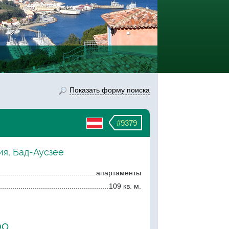
Показать форму поиска
#9379
ия, Бад-Аусзее
апартаменты
109 кв. м.
ро