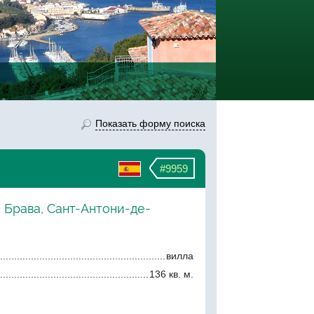
Показать форму поиска
#9959
 Брава, Сант-Антони-де-
вилла
136 кв. м.