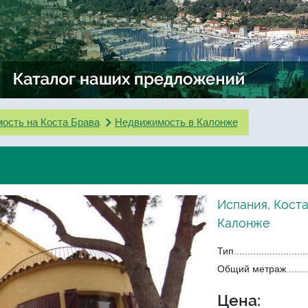
ость на Коста Брава
Недвижимость в Калонже
Испания, Коста
Калонже
Тип
Общий метраж
Цена: