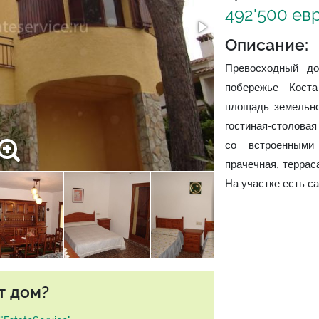
492'500 ев
Описание:
Превосходный дом
побережье Кост
площадь земельно
гостиная-столовая
со встроенными
прачечная, террас
На участке есть са
т дом?