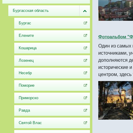
Бургасская область
Бургас
Елените
Фотоальбом "Ф
Один из самых
Кошарица
источниками, у
дополняются де
Лозенец
исторические и
Несебр
центром, здес
Поморие
Приморско
Равда
Святой Влас