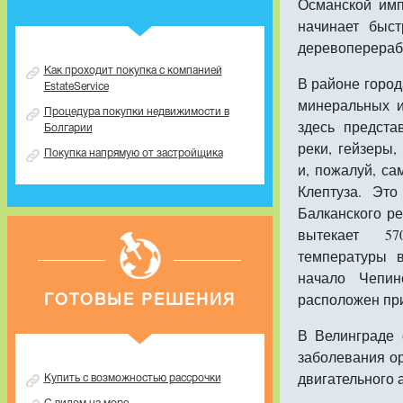
Османской имп
начинает быст
деревоперераб
Как проходит покупка с компанией
В районе горо
EstateService
минеральных и
Процедура покупки недвижимости в
здесь предста
Болгарии
реки, гейзеры,
Покупка напрямую от застройщика
и, пожалуй, са
Клептуза. Это
Балканского ре
вытекает 5
температуры 
начало Чепин
расположен пр
ГОТОВЫЕ РЕШЕНИЯ
В Велинграде 
заболевания о
двигательного 
Купить с возможностью рассрочки