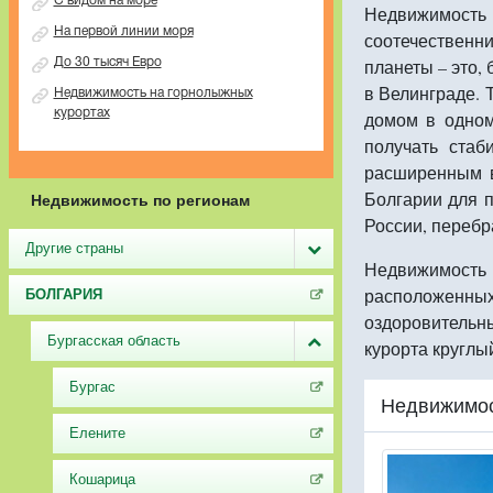
С видом на море
Недвижимость
На первой линии моря
соотечественни
планеты – это,
До 30 тысяч Евро
в Велинграде. 
Недвижимость на горнолыжных
курортах
домом в одном
получать стаб
расширенным в
Болгарии для п
Недвижимость по регионам
России, перебр
Другие страны
Недвижимость
расположенн
БОЛГАРИЯ
оздоровительн
Бургасская область
курорта круглый
Бургас
Недвижимос
Елените
Кошарица