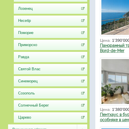
Лозенец
Несебр
Поморие
Цена:
1'390'00
Приморско
Панорамный тр
Bord-de-Mer
Равда
Святой Влас
Синеморец
Созополь
Солнечный Берег
Цена:
1'380'00
Пентхаус в бу
Царево
особняке в це