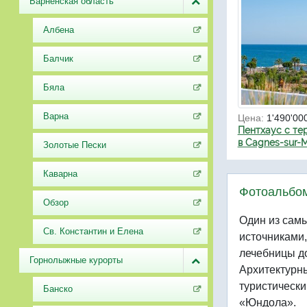
Варненская область
Албена
Балчик
Бяла
Варна
Цена:
1'490'00
Пентхаус с те
в Cagnes-sur-
Золотые Пески
Каварна
Фотоальбом
Обзор
Один из сам
Св. Константин и Елена
источниками,
лечебницы д
Горнолыжные курорты
Архитектурн
туристическ
Банско
«Юндола».