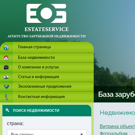
Главная страница
База недвижимости
О компании и услугах
Статьи и информация
Эксклюзивные предложения
Контактная информация
ПОИСК НЕДВИЖИМОСТИ
Недвижимос
страна:
Витрина объек
Фотоальбом
Все страны