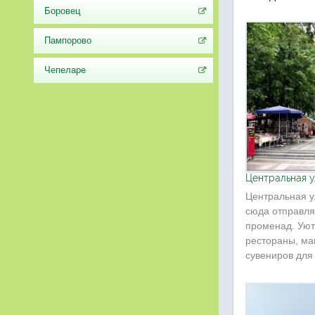
Боровец
Пампорово
Чепеларе
Центральная 
Центральная у
сюда отправля
променад. Уют
рестораны, ма
сувениров для