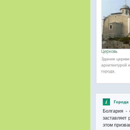
Церковь
Здание церкви
архитектурой н
города.
Города 
Болгария - 
заставляет 
этом призва