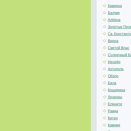
Каварна
Балчик
Албена
Золотые Пес
Св. Констант
Варна
Святой Влас
Солнечный Б
Несебр
Ахтополь
Обзор
Бяла
Кошарица
Лозенец
Елените
Равда
Китен
Камчия