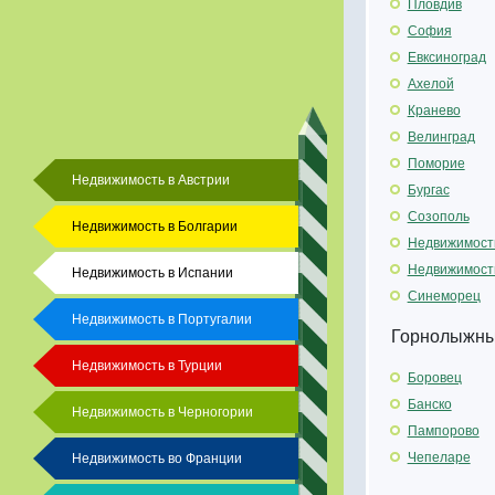
Пловдив
София
Евксиноград
Ахелой
Кранево
Велинград
Поморие
Недвижимость в Австрии
Бургас
Созополь
Недвижимость в Болгарии
Недвижимост
Недвижимост
Недвижимость в Испании
Синеморец
Недвижимость в Португалии
Горнолыжны
Недвижимость в Турции
Боровец
Банско
Недвижимость в Черногории
Пампорово
Чепеларе
Недвижимость во Франции