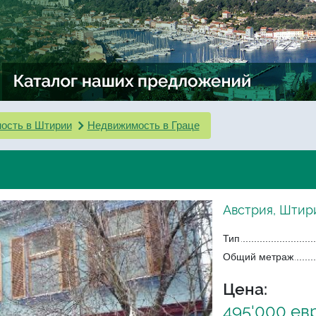
ость в Штирии
Недвижимость в Граце
Австрия, Штири
Тип
Общий метраж
Цена:
495'000 ев