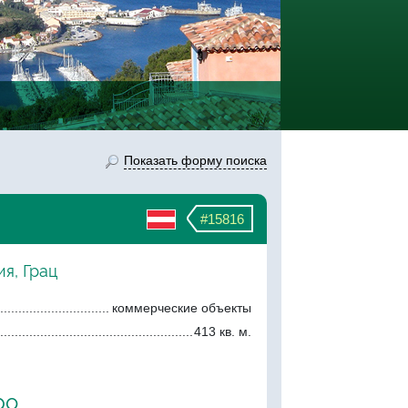
Показать форму поиска
#15816
я, Грац
коммерческие объекты
413 кв. м.
ро