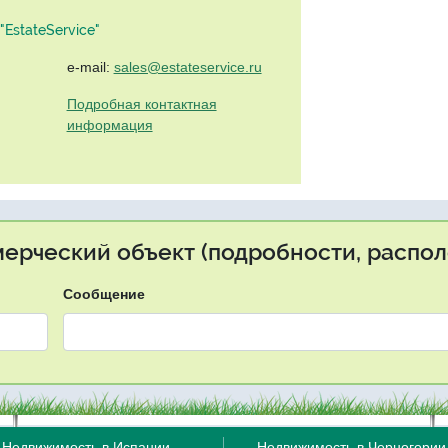
EstateService"
e-mail:
sales@estateservice.ru
Подробная контактная
информация
мерческий объект (подробности, распол
Сообщение
Недвижимость в Испании
Недвижимость в Черногории