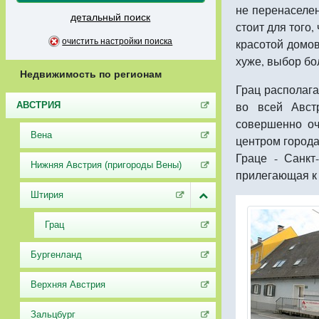
не перенаселен
детальный поиск
стоит для того,
очистить настройки поиска
красотой домов
хуже, выбор бол
Недвижимость по регионам
Грац располаг
во всей Авст
АВСТРИЯ
совершенно оч
Вена
центром города
Граце - Санкт
Нижняя Австрия (пригороды Вены)
прилегающая к 
Штирия
Грац
Бургенланд
Верхняя Австрия
Зальцбург