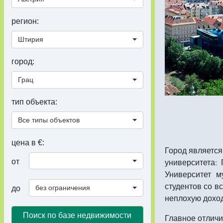
регион:
Штирия
город:
Грац
тип объекта:
Все типы объектов
цена в €:
Город являетс
университета:
от
Университет м
студентов со в
без ограничения
до
неплохую доход
Поиск по базе недвижимости
Главное отличи