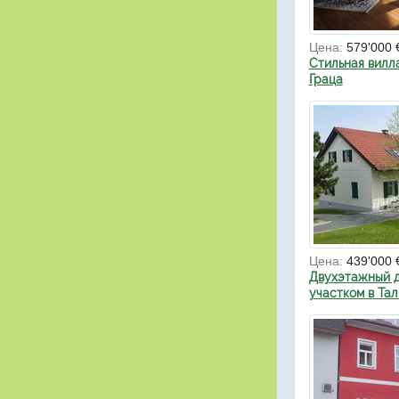
Цена:
579'000 
Стильная вилл
Граца
Цена:
439'000 
Двухэтажный д
участком в Тал