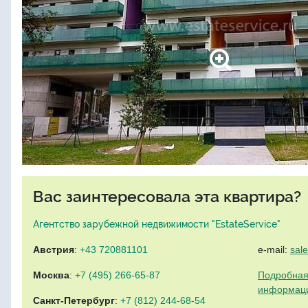
Вас заинтересовала эта квартира?
Агентство зарубежной недвижимости "EstateService"
Австрия
:
+43 720881101
e-mail:
sal
Москва
:
+7 (495) 266-65-87
Подробная
информац
Санкт-Петербург
:
+7 (812) 244-68-54