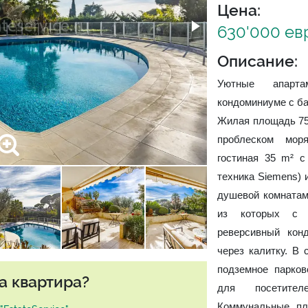
Цена:
630'000 ев
Описание:
Уютные апарт
кондоминиуме с ба
Жилая площадь 75 
проблеском мор
гостиная 35 m² с
техника Siemens) 
душевой комнатам
из которых с у
реверсивный кон
через калитку. В
подземное парков
а квартира?
для посетител
Коммунальные пла