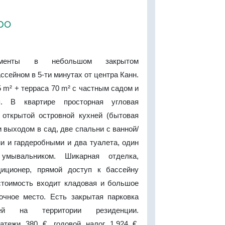
ро
аменты в небольшом закрытом
ссейном в 5-ти минутах от центра Канн.
m² + терраса 70 m² с частным садом и
я. В квартире просторная угловая
 открытой островной кухней (бытовая
и выходом в сад, две спальни с ванной/
и и гардеробными и два туалета, один
мывальником. Шикарная отделка,
диционер, прямой доступ к бассейну
 стоимость входит кладовая и большое
очное место. Есть закрытая парковка
ей на территории резиденции.
тежи 380 €, годовой налог 1.924 €.