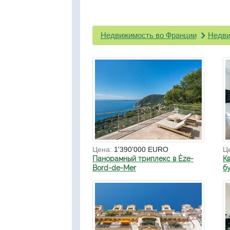
Недвижимость во Франции
Недви
Цена:
1'390'000 EURO
Ц
Панорамный триплекс в Èze-
К
Bord-de-Mer
б