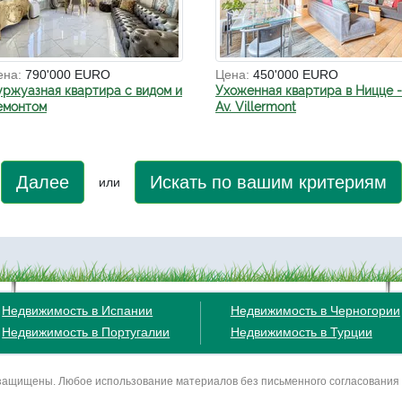
ена:
790'000 EURO
Цена:
450'000 EURO
уржуазная квартира с видом и
Ухоженная квартира в Ницце -
емонтом
Av. Villermont
Далее
Искать по вашим критериям
или
Недвижимость в Испании
Недвижимость в Черногории
Недвижимость в Португалии
Недвижимость в Турции
ва защищены. Любое использование материалов без письменного согласования