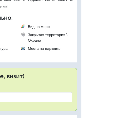
ние!
ьно:
Вид на море
Закрытая территория \
Охрана
тура
Места на парковке
, визит)