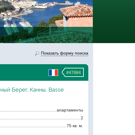
Показать форму поиска
#47884
ный Берег, Канны, Basse
апартаменты
2
75 кв. м.