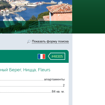
Показать форму поиска
#48305
ный Берег, Ницца, Fleurs
апартаменты
2
84 кв. м.