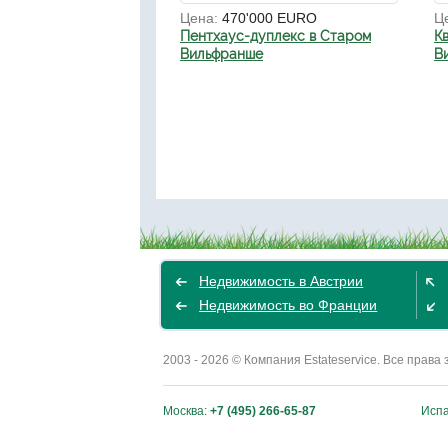
Цена:
470'000 EURO
Ц
Пентхаус-дуплекс в Старом
К
Вильфранше
В
Недвижимость в Австрии
Недвижимость во Франции
2003 - 2026 © Компания Estateservice. Все пра
Москва:
+7 (495) 266-65-87
Исп