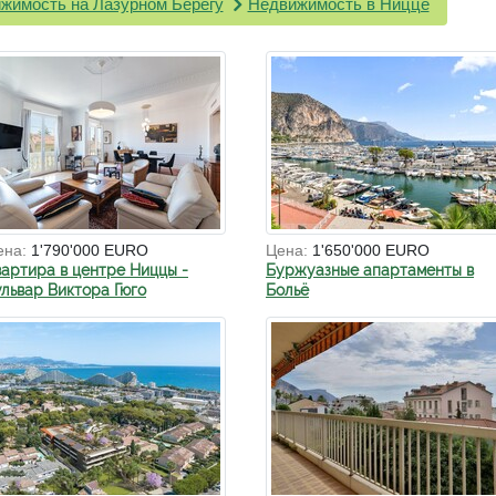
жимость на Лазурном Берегу
Недвижимость в Ницце
ена:
1'790'000 EURO
Цена:
1'650'000 EURO
вартира в центре Ниццы -
Буржуазные апартаменты в
ульвар Виктора Гюго
Больё