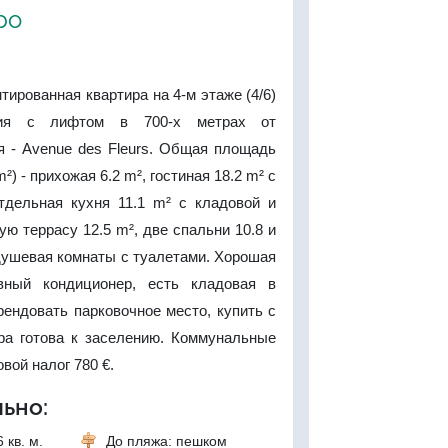
ро
тированная квартира на 4-м этаже (4/6)
ния с лифтом в 700-х метрах от
я - Avenue des Fleurs. Общая площадь
²) - прихожая 6.2 m², гостиная 18.2 m² с
тдельная кухня 11.1 m² с кладовой и
ю террасу 12.5 m², две спальни 10.8 и
 душевая комнаты с туалетами. Хорошая
ивный кондиционер, есть кладовая в
ендовать парковочное место, купить с
ра готова к заселению. Коммунальные
овой налог 780 €.
ьно:
 кв. м.
До пляжа: пешком