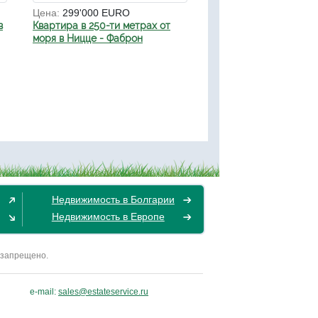
Цена:
299'000 EURO
в
Квартира в 250-ти метрах от
моря в Ницце - Фаброн
Недвижимость в Болгарии
Недвижимость в Европе
 запрещено.
e-mail:
sales@estateservice.ru