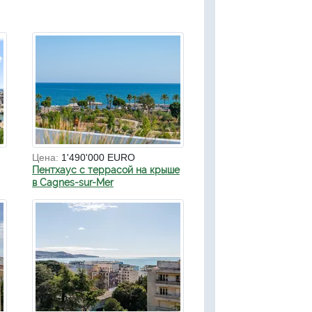
Цена:
1'490'000 EURO
Пентхаус с террасой на крыше
в Cagnes-sur-Mer