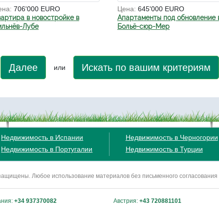
ена:
706'000 EURO
Цена:
645'000 EURO
вартира в новостройке в
Апартаменты под обновление 
ильнёв-Лубе
Больё-сюр-Мер
Далее
Искать по вашим критериям
или
Недвижимость в Испании
Недвижимость в Черногории
Недвижимость в Португалии
Недвижимость в Турции
ва защищены. Любое использование материалов без письменного согласования
ания:
+34 937370082
Австрия:
+43 720881101