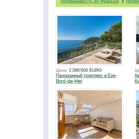
Недвижимость во Франции
Недви
Цена:
1'390'000 EURO
Ц
Панорамный триплекс в Èze-
К
Bord-de-Mer
б