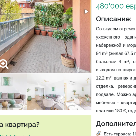
480'000 ев
Описание:
Со вкусом отремон
ухоженного зда
набережной и мор
84 m² (жилая 67.5 m
балконом 4 m², о
выходом на широку
12.2 m², ванная и
отделка, реверс
подвале. Можно ар
мебелью - кварти
платежи 180 €, год
Дополнител
а квартира?
Есть терраса: 16