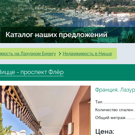
мость на Лазурном Берегу
Недвижимость в Ницце
ицце - проспект Флёр
Франция, Лазур
Тип
Количество спален
Общий метраж
Цена: