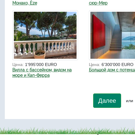
Монако, Èze
сюр-Мер
Цена:
1'995'000 EURO
Цена:
6'300'000 EURO
Вилла с бассейном, видом на
Большой дом с потенц
море и Кап-Ферра
Далее
или