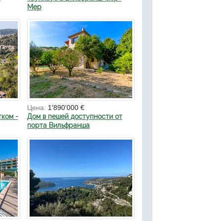
Мер
Цена:
1'890'000 €
ком -
Дом в пешей доступности от
порта Вильфранша