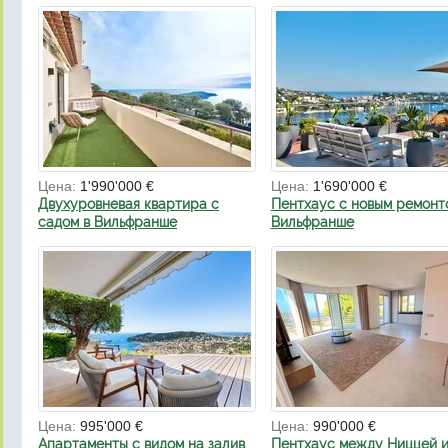
Цена:
1'990'000 €
Цена:
1'690'000 €
Двухуровневая квартира с
Пентхаус с новым ремонт
садом в Вильфранше
Вильфранше
Цена:
995'000 €
Цена:
990'000 €
Апартаменты с видом на залив
Пентхаус между Ниццей 