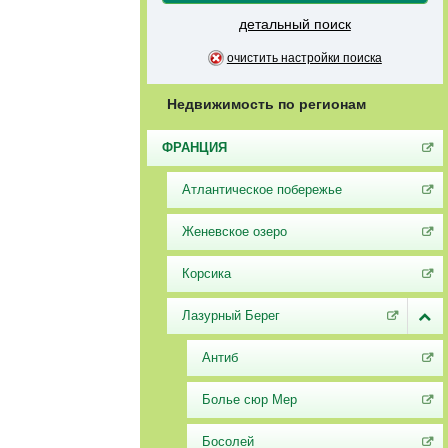
детальный поиск
очистить настройки поиска
Недвижимость по регионам
ФРАНЦИЯ
Атлантическое побережье
Женевское озеро
Корсика
Лазурный Берег
Антиб
Болье сюр Мер
Босолей