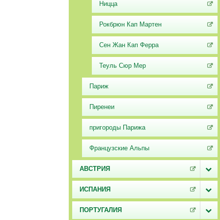
Ницца
Рокбрюн Кап Мартен
Сен Жан Кап Ферра
Теуль Сюр Мер
Париж
Пиренеи
пригороды Парижа
Французские Альпы
АВСТРИЯ
ИСПАНИЯ
ПОРТУГАЛИЯ