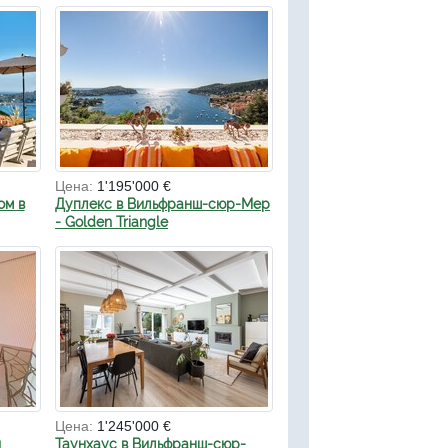
Цена:
1'195'000 €
ом в
Дуплекс в Вильфранш-сюр-Мер
- Golden Triangle
Цена:
1'245'000 €
и
Таунхаус в Вильфранш-сюр-