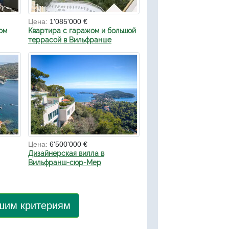
Цена:
1'085'000 €
ом
Квартира с гаражом и большой
террасой в Вильфранше
Цена:
6'500'000 €
Дизайнерская вилла в
Вильфранш-сюр-Мер
ашим критериям