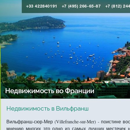
+33 422840191
+7 (495) 266-65-87
+7 (812) 24
Недвижимость в Вильфранш
Вильфранш-сюр-Мер (Villefranche-sur-Mer) - поистине в
мнению многих это одно из самых лучших местечек 