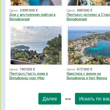
Цена:
3'890'000 €
Цена:
498'000 €
Дом с внутренним лифтом в
Пентхаус-дуплекс в Стар
Вильфранше
Вильфранше
Цена:
790'000 €
Цена:
672'000 €
Пентхаус/часть дома в
Квартира с видом на
Вильфранш-сюр-Мер
Вильфранш и Кап-Ферра
Далее
Искать по в
или