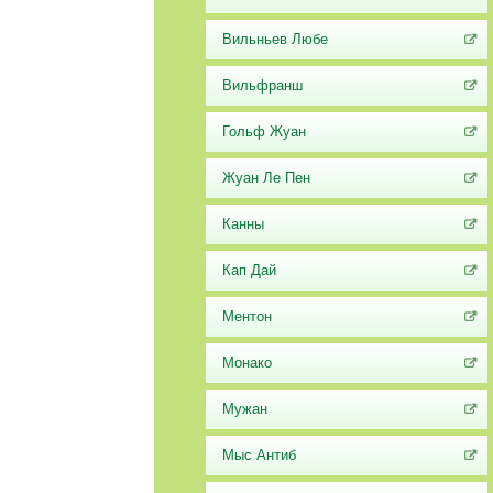
Вильньев Любе
Вильфранш
Гольф Жуан
Жуан Ле Пен
Канны
Кап Дай
Ментон
Монако
Мужан
Мыс Антиб