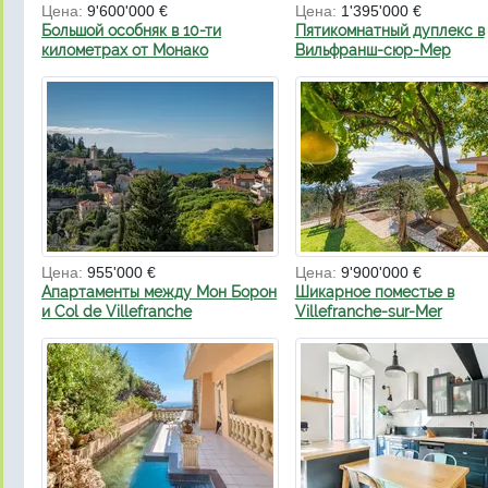
Цена:
9'600'000 €
Цена:
1'395'000 €
Большой особняк в 10-ти
Пятикомнатный дуплекс в
километрах от Монако
Вильфранш-сюр-Мер
Цена:
955'000 €
Цена:
9'900'000 €
Апартаменты между Мон Борон
Шикарное поместье в
и Col de Villefranche
Villefranche-sur-Mer