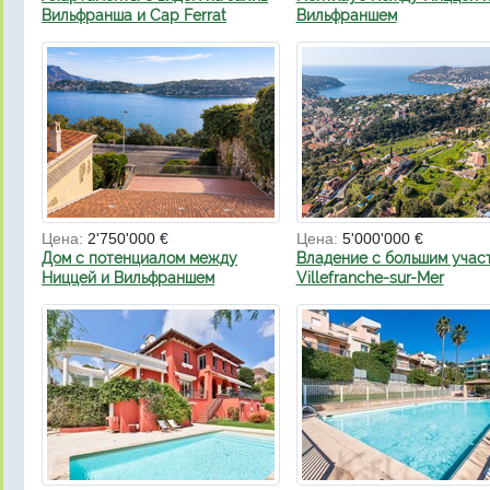
Вильфранша и Cap Ferrat
Вильфраншем
Цена:
2'750'000 €
Цена:
5'000'000 €
Дом с потенциалом между
Владение с большим участ
Ниццей и Вильфраншем
Villefranche-sur-Mer