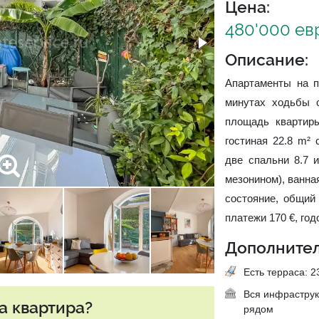
Цена:
480'000 ев
Описание:
Апартаменты на п
минутах ходьбы о
площадь квартиры
гостиная 22.8 m² 
две спальни 8.7 и
мезонином), ванна
состояние, общий
платежи 170 €, год
Дополнител
Есть терраса: 23
Вся инфраструк
а квартира?
рядом