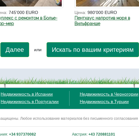
ена:
745'000 EURO
Цена:
980'000 EURO
уплекс с ремонтом в Болье-
Пентхаус напротив моря в
юр-мер
Вильфранше
Далее
Искать по вашим критериям
или
Недвижимость в Испании
Недвижимость в Черногории
Недвижимость в Португалии
Недвижимость в Турции
ва защищены. Любое использование материалов без письменного согласования
ания:
+34 937370082
Австрия:
+43 720881101