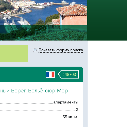
Показать форму поиска
#48703
рный Берег, Больё-сюр-Мер
апартаменты
2
55 кв. м.