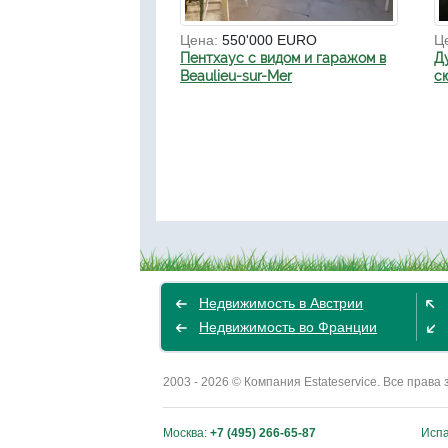
Цена:
550'000 EURO
Ц
Пентхаус с видом и гаражом в
Д
Beaulieu-sur-Mer
с
Недвижимость в Австрии
Недвижимость во Франции
2003 - 2026 © Компания Estateservice. Все пра
Москва:
+7 (495) 266-65-87
Исп