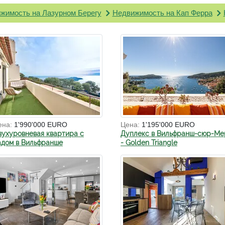
жимость на Лазурном Берегу
Недвижимость на Кап Ферра
ена:
1'990'000 EURO
Цена:
1'195'000 EURO
вухуровневая квартира с
Дуплекс в Вильфранш-сюр-Ме
адом в Вильфранше
- Golden Triangle