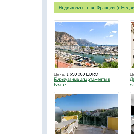
Недвижимость во Франции
Недви
Цена:
1'650'000 EURO
Ц
Буржуазные апартаменты в
Д
Больё
с