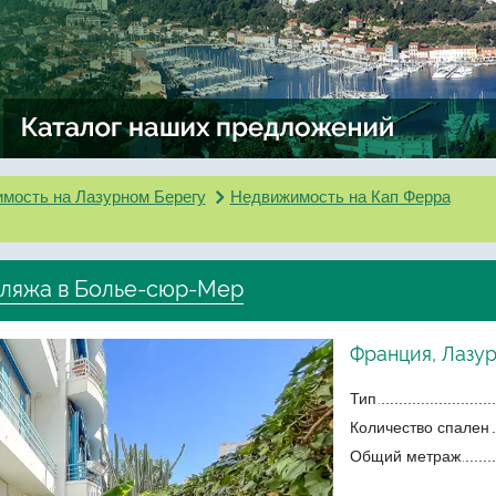
мость на Лазурном Берегу
Недвижимость на Кап Ферра
 пляжа в Болье-сюр-Мер
Франция, Лазу
Тип
Количество спален
Общий метраж