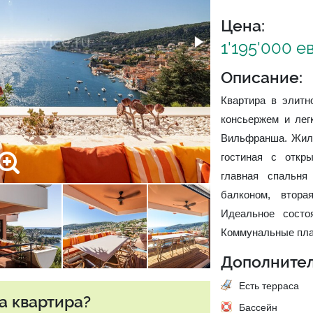
Цена:
1'195'000 е
Описание:
Квартира в элитн
консьержем и лег
Вильфранша. Жила
гостиная с откр
главная спальня
балконом, втор
Идеальное состо
Коммунальные пла
Дополнител
Есть терраса
а квартира?
Бассейн