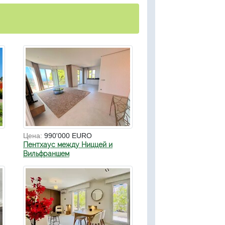
Цена:
990'000 EURO
Пентхаус между Ниццей и
Вильфраншем