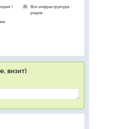
тория \
Вся инфраструктура
рядом
вке
, визит)