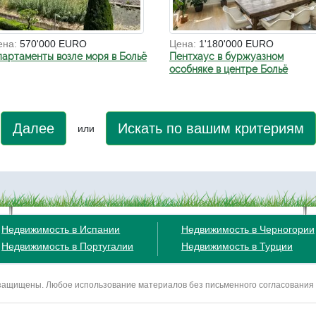
ена:
570'000 EURO
Цена:
1'180'000 EURO
партаменты возле моря в Больё
Пентхаус в буржуазном
особняке в центре Больё
Далее
Искать по вашим критериям
или
Недвижимость в Испании
Недвижимость в Черногории
Недвижимость в Португалии
Недвижимость в Турции
ва защищены. Любое использование материалов без письменного согласования