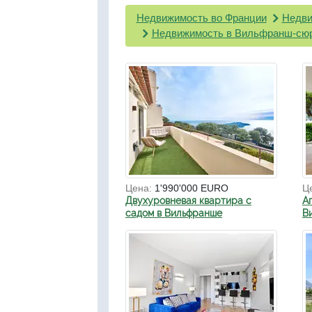
Недвижимость во Франции
Недви
Недвижимость в Вильфранш-сю
Цена:
1'990'000 EURO
Ц
Двухуровневая квартира с
А
садом в Вильфранше
В