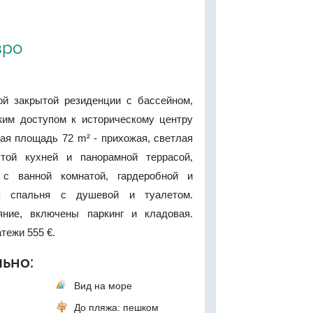
вро
ой закрытой резиденции с бассейном,
ким доступом к историческому центру
я площадь 72 m² - прихожая, светлая
ытой кухней и панорамной террасой,
 с ванной комнатой, гардеробной и
ая спальня с душевой и туалетом.
яние, включены паркинг и кладовая.
тежи 555 €.
ьно:
Вид на море
До пляжа: пешком