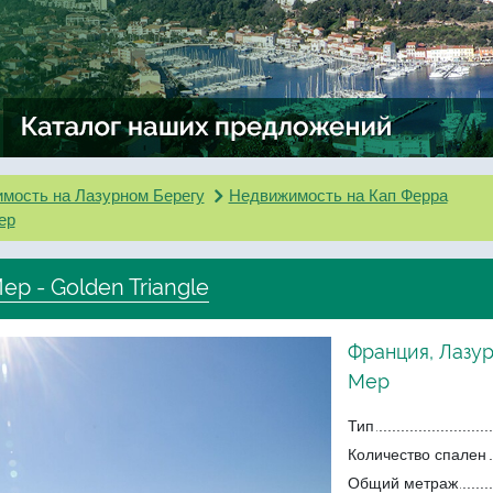
мость на Лазурном Берегу
Недвижимость на Кап Ферра
ер
р - Golden Triangle
Франция, Лазу
Мер
Тип
Количество спален
Общий метраж