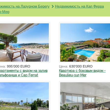
жимость на Лазурном Берегу
Недвижимость на Кап Ферра
р-Мер
ена:
995'000 EURO
Цена:
630'000 EURO
партаменты с видом на залив
Квартира с боковым видом -
ильфранша и Cap Ferrat
Beaulieu-sur-Mer