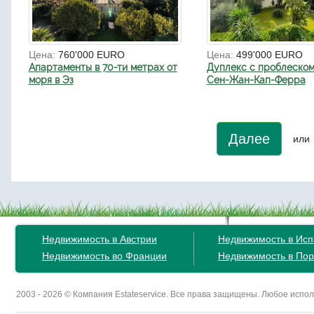
Цена:
760'000 EURO
Цена:
499'000 EURO
Апартаменты в 70-ти метрах от
Дуплекс с проблеском
моря в Эз
Сен-Жан-Кап-Ферра
Далее
или
Недвижимость в Австрии
Недвижимость в Ис
Недвижимость во Франции
Недвижимость в Пор
2003 - 2026 © Компания Estateservice. Все права защищены. Любое исп