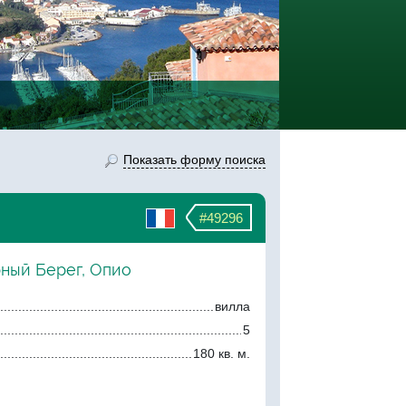
Показать форму поиска
#49296
рный Берег, Опио
вилла
5
180 кв. м.