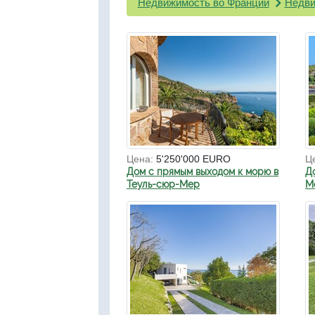
Недвижимость во Франции
Недви
Цена:
5'250'000 EURO
Ц
Дом с прямым выходом к морю в
Д
Теуль-сюр-Мер
Мо