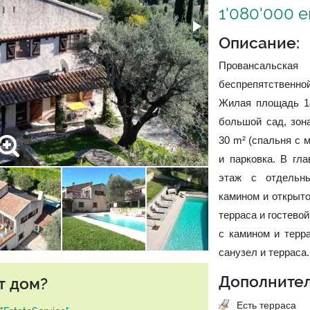
1'080'000 
Описание:
Провансальская
беспрепятственно
Жилая площадь 18
большой сад, зон
30 m² (спальня с 
и парковка. В гл
этаж с отдельны
камином и открыто
терраса и гостевой
с камином и терра
санузел и терраса
Дополнител
т дом?
Есть терраса