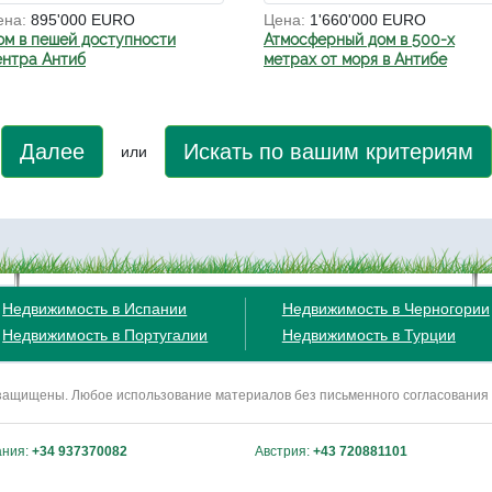
ена:
895'000 EURO
Цена:
1'660'000 EURO
ом в пешей доступности
Атмосферный дом в 500-х
ентра Антиб
метрах от моря в Антибе
Далее
Искать по вашим критериям
или
Недвижимость в Испании
Недвижимость в Черногории
Недвижимость в Португалии
Недвижимость в Турции
ва защищены. Любое использование материалов без письменного согласования
ания:
+34 937370082
Австрия:
+43 720881101