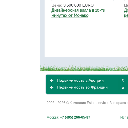
Цена:
3'590'000 EURO
Ц
Дизайнерская вилла в 10-ти
Д
минутах от Монако
ц
Недвижимость в Австрии
Недвижимость во Франции
2003 - 2026 © Компания Estateservice. Все пра
Москва:
+7 (495) 266-65-87
Исп