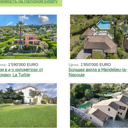
жимость на Лазурном Берегу
ена:
1'590'000 EURO
Цена:
1'850'000 EURO
ом в 4-х километрах от
Большая вилла в Mandelieu-la-
нако, La Turbie
Napoule