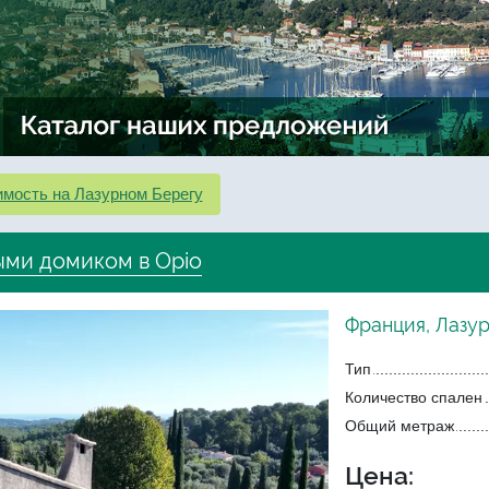
мость на Лазурном Берегу
ыми домиком в Opio
Франция, Лазу
Тип
Количество спален
Общий метраж
Цена: