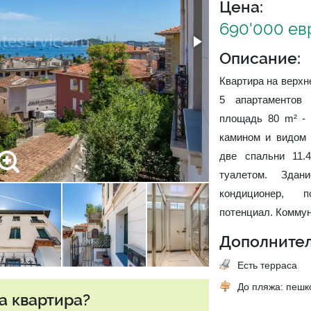
Цена:
690'000 ев
Описание:
Квартира на верхн
5 апартаментов
площадь 80 m² - 
камином и видом 
две спальни 11.
туалетом. Здан
кондиционер, п
потенциал. Коммун
Дополнител
Есть терраса
До пляжа: пеш
а квартира?