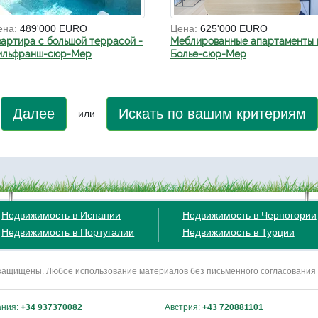
ена:
489'000 EURO
Цена:
625'000 EURO
вартира с большой террасой -
Меблированные апартаменты 
ильфранш-сюр-Мер
Болье-сюр-Мер
Далее
Искать по вашим критериям
или
Недвижимость в Испании
Недвижимость в Черногории
Недвижимость в Португалии
Недвижимость в Турции
ва защищены. Любое использование материалов без письменного согласования
ания:
+34 937370082
Австрия:
+43 720881101