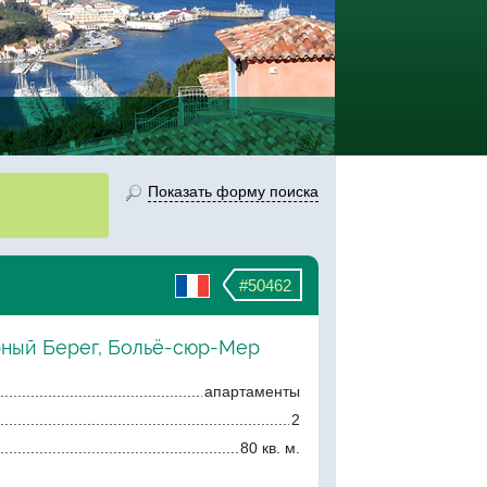
Показать форму поиска
#50462
рный Берег, Больё-сюр-Мер
апартаменты
2
80 кв. м.