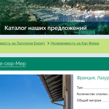
мость на Лазурном Берегу
Недвижимость на Кап Ферра
ье-сюр-Мер
Франция, Лазу
Тип
Количество спален
Общий метраж