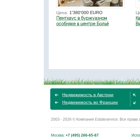
Цена:
1'380'000 EURO
Ц
Пентхаус в буржуазном
К
особняке в центре Больё
В
Недвижимость в Австрии
Недвижимость во Франции
2003 - 2026 © Компания Estateservice. Все пра
Москва:
+7 (495) 266-65-87
Исп