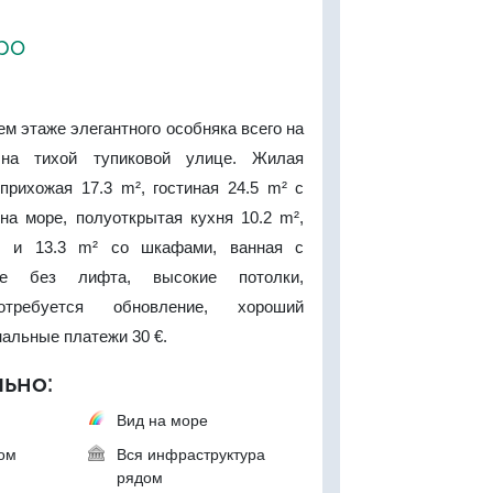
ро
ем этаже элегантного особняка всего на
 на тихой тупиковой улице. Жилая
прихожая 17.3 m², гостиная 24.5 m² с
на море, полуоткрытая кухня 10.2 m²,
4 и 13.3 m² со шкафами, ванная с
ие без лифта, высокие потолки,
отребуется обновление, хороший
альные платежи 30 €.
ьно:
Вид на море
ком
Вся инфраструктура
рядом