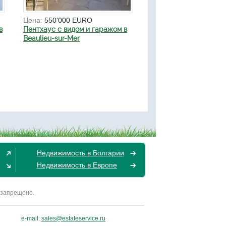
Цена:
550'000 EURO
в
Пентхаус с видом и гаражом в
Beaulieu-sur-Mer
Недвижимость в Болгарии
Недвижимость в Европе
 запрещено.
e-mail:
sales@estateservice.ru