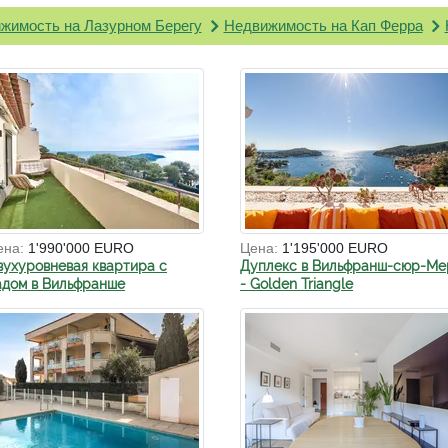
жимость на Лазурном Берегу
Недвижимость на Кап Ферра
ена:
1'990'000 EURO
Цена:
1'195'000 EURO
вухуровневая квартира с
Дуплекс в Вильфранш-сюр-Ме
адом в Вильфранше
- Golden Triangle