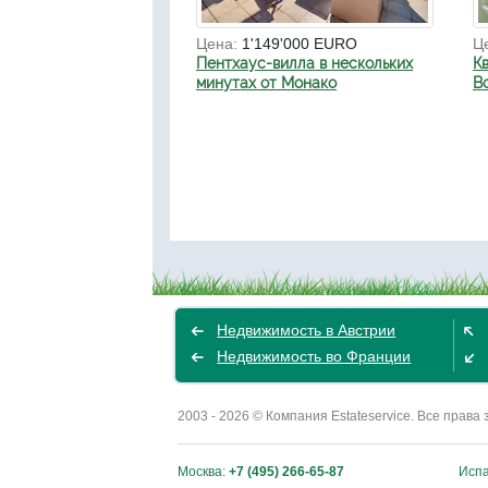
Цена:
1'149'000 EURO
Ц
Пентхаус-вилла в нескольких
К
минутах от Монако
B
Недвижимость в Австрии
Недвижимость во Франции
2003 - 2026 © Компания Estateservice. Все пра
Москва:
+7 (495) 266-65-87
Исп