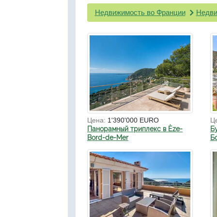
Недвижимость во Франции
Недви
Цена:
1'390'000 EURO
Ц
Панорамный триплекс в Èze-
Б
Bord-de-Mer
Б