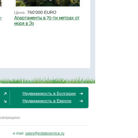
Цена:
760'000 EURO
-
Апартаменты в 70-ти метрах от
моря в Эз
Недвижимость в Болгарии
Недвижимость в Европе
 запрещено.
e-mail:
sales@estateservice.ru