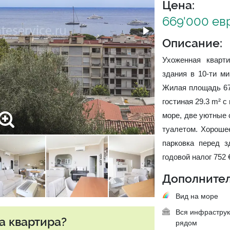
Цена:
669'000 ев
Описание:
Ухоженная кварти
здания в 10-ти м
Жилая площадь 67.
гостиная 29.3 m² с
море, две уютные 
туалетом. Хорошее
парковка перед з
годовой налог 752 
Дополнител
Вид на море
Вся инфраструк
а квартира?
рядом