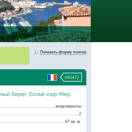
Показать форму поиска
#50472
рный Берег, Больё-сюр-Мер
апартаменты
2
67 кв. м.