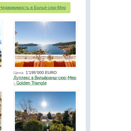
Недвижимость в Больё-сюр-Мер
Цена:
1'195'000 EURO
Дуплекс в Вильфранш-сюр-Мер
- Golden Triangle