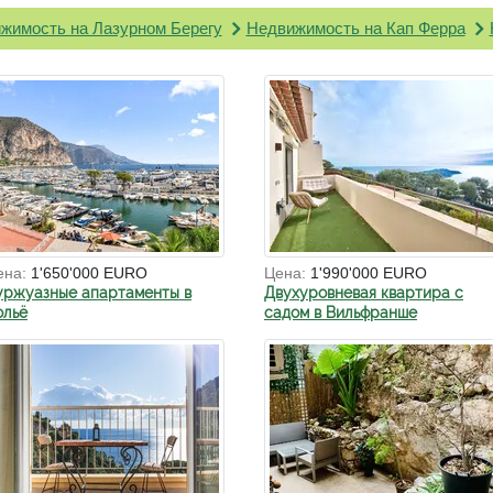
жимость на Лазурном Берегу
Недвижимость на Кап Ферра
ена:
1'650'000 EURO
Цена:
1'990'000 EURO
уржуазные апартаменты в
Двухуровневая квартира с
ольё
садом в Вильфранше