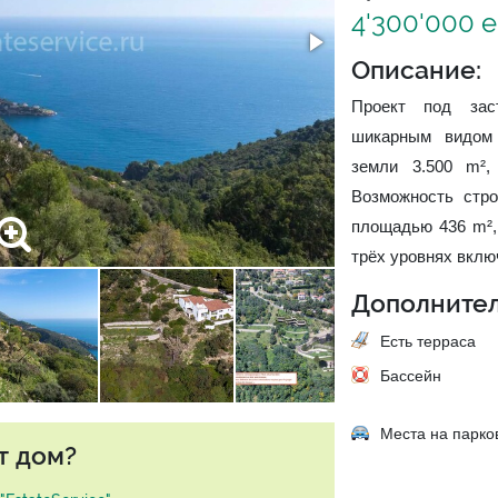
4'300'000 
Описание:
Проект под зас
шикарным видом
земли 3.500 m²,
Возможность стр
площадью 436 m²,
трёх уровнях включ
Дополнител
Есть терраса
Бассейн
Места на парко
т дом?