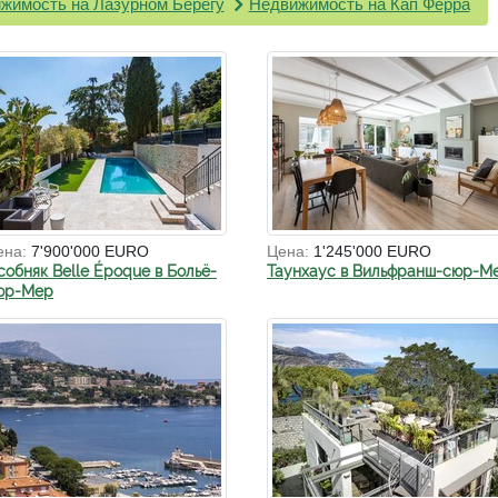
жимость на Лазурном Берегу
Недвижимость на Кап Ферра
ена:
7'900'000 EURO
Цена:
1'245'000 EURO
собняк Belle Époque в Больё-
Таунхаус в Вильфранш-сюр-М
юр-Мер