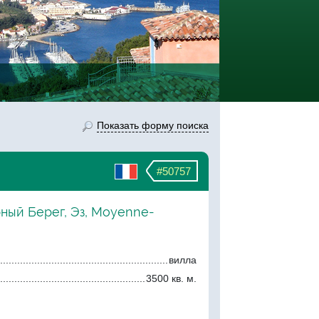
Показать форму поиска
#50757
рный Берег, Эз, Moyenne-
вилла
3500 кв. м.