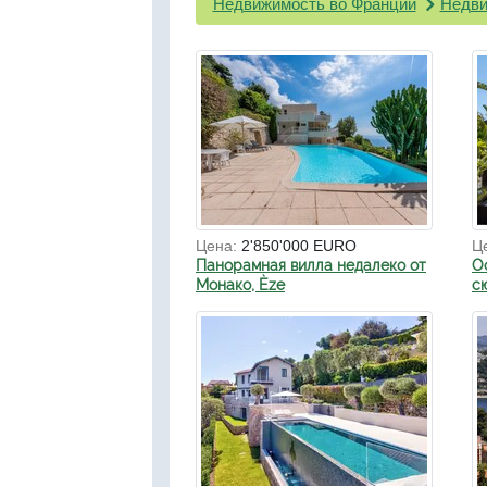
Недвижимость во Франции
Недви
Цена:
2'850'000 EURO
Ц
Панорамная вилла недалеко от
О
Монако, Èze
с