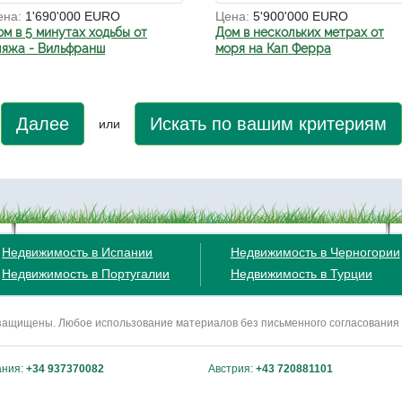
ена:
1'690'000 EURO
Цена:
5'900'000 EURO
ом в 5 минутах ходьбы от
Дом в нескольких метрах от
ляжа - Вильфранш
моря на Кап Ферра
Далее
Искать по вашим критериям
или
Недвижимость в Испании
Недвижимость в Черногории
Недвижимость в Португалии
Недвижимость в Турции
ва защищены. Любое использование материалов без письменного согласования
ания:
+34 937370082
Австрия:
+43 720881101