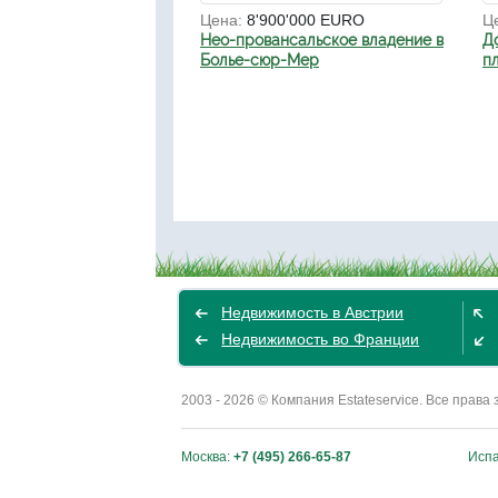
Цена:
8'900'000 EURO
Ц
Нео-провансальское владение в
Д
Болье-сюр-Мер
п
Недвижимость в Австрии
Недвижимость во Франции
2003 - 2026 © Компания Estateservice. Все пра
Москва:
+7 (495) 266-65-87
Исп