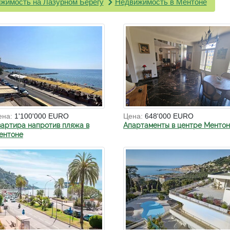
жимость на Лазурном Берегу
Недвижимость в Ментоне
ена:
1'100'000 EURO
Цена:
648'000 EURO
вартира напротив пляжа в
Апартаменты в центре Менто
ентоне