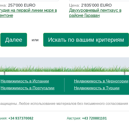
ена:
257'000 EURO
Цена:
2'835'000 EURO
тудия на первой линии моря в
Двухуровневый пентхаус в
ентоне
районе Гараван
Далее
Искать по вашим критериям
или
Недвижимость в Испании
Недвижимость в Черногории
Недвижимость в Португалии
Недвижимость в Турции
ва защищены. Любое использование материалов без письменного согласования
ания:
+34 937370082
Австрия:
+43 720881101