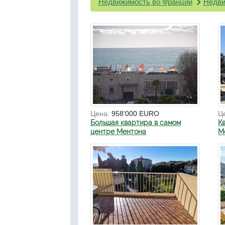
Недвижимость во Франции
Недви
Цена:
958'000 EURO
Ц
Большая квартира в самом
К
центре Ментона
М