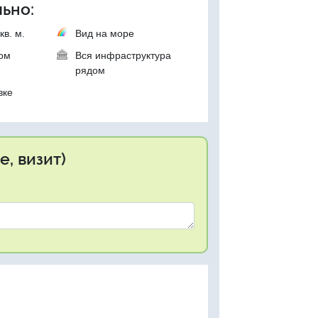
ьно:
кв. м.
Вид на море
ком
Вся инфраструктура
рядом
вке
, визит)