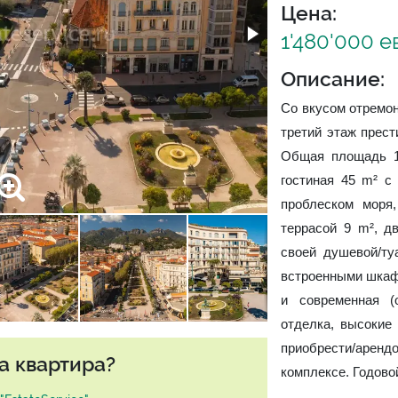
Цена:
1'480'000 е
Описание:
Со вкусом отремо
третий этаж прест
Общая площадь 14
гостиная 45 m² с
проблеском моря
террасой 9 m², дв
своей душевой/ту
встроенными шкаф
и современная (
отделка, высокие 
приобрести/аренд
а квартира?
комплексе. Годовой