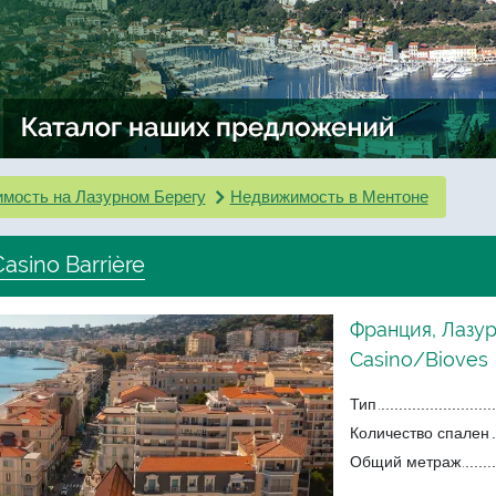
мость на Лазурном Берегу
Недвижимость в Ментоне
sino Barrière
Франция, Лазу
Casino/Bioves
Тип
Количество спален
Общий метраж