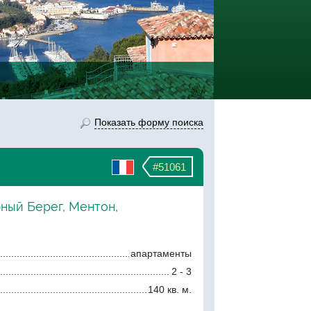
Показать форму поиска
#51061
рный Берег, Ментон,
апартаменты
2 - 3
140 кв. м.