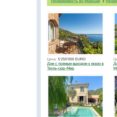
Недвижимость во Франции
Недви
Цена:
5'250'000 EURO
Ц
Дом с прямым выходом к морю в
Д
Теуль-сюр-Мер
Мо