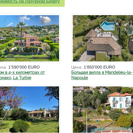
жимость на Лазурном Берегу
ена:
1'590'000 EURO
Цена:
1'850'000 EURO
ом в 4-х километрах от
Большая вилла в Mandelieu-la-
нако, La Turbie
Napoule