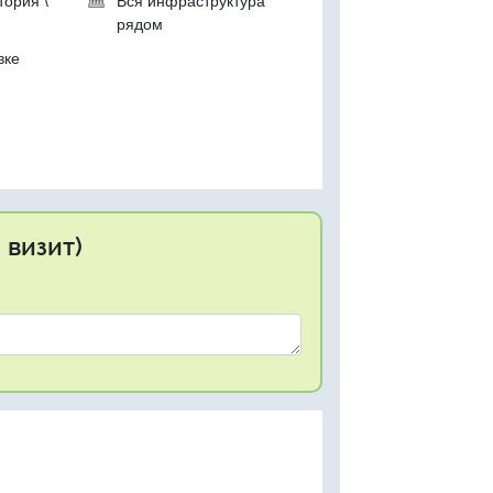
тория \
Вся инфраструктура
рядом
вке
 визит)