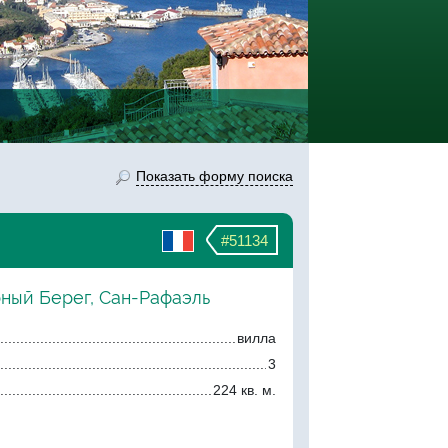
Показать форму поиска
#51134
рный Берег, Сан-Рафаэль
вилла
3
224 кв. м.