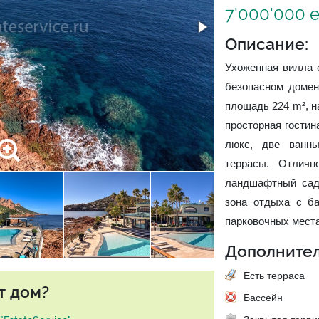
7'000'000 
Описание:
Ухоженная вилла 
безопасном домен
площадь 224 m², н
просторная гостин
люкс, две ванн
террасы. Отличн
ландшафтный сад,
зона отдыха с ба
парковочных места
Дополнител
Есть терраса
т дом?
Бассейн