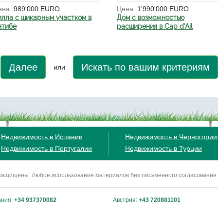
ена:
989'000 EURO
Цена:
1'990'000 EURO
илла с шикарным участком в
Дом с возможностью
нтибе
расширения в Cap d'Ail
Далее
Искать по вашим критериям
или
Недвижимость в Испании
Недвижимость в Черногории
Недвижимость в Португалии
Недвижимость в Турции
ва защищены. Любое использование материалов без письменного согласования
ания:
+34 937370082
Австрия:
+43 720881101