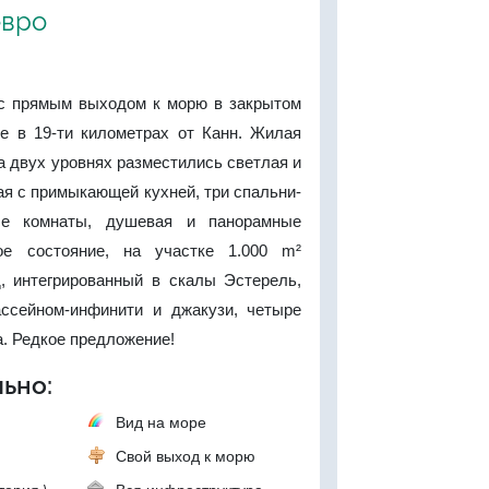
евро
с прямым выходом к морю в закрытом
е в 19-ти километрах от Канн. Жилая
а двух уровнях разместились светлая и
ая с примыкающей кухней, три спальни-
ые комнаты, душевая и панорамные
ое состояние, на участке 1.000 m²
 интегрированный в скалы Эстерель,
ссейном-инфинити и джакузи, четыре
. Редкое предложение!
ьно:
Вид на море
Свой выход к морю