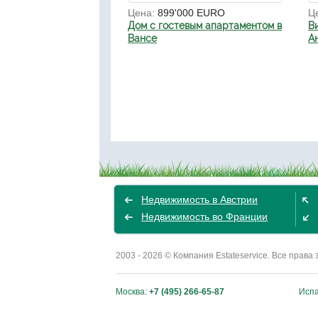
Цена:
899'000 EURO
Ц
Дом с гостевым апартаментом в
В
Вансе
А
Недвижимость в Австрии
Недвижимость во Франции
2003 - 2026 © Компания Estateservice. Все пра
Москва:
+7 (495) 266-65-87
Исп