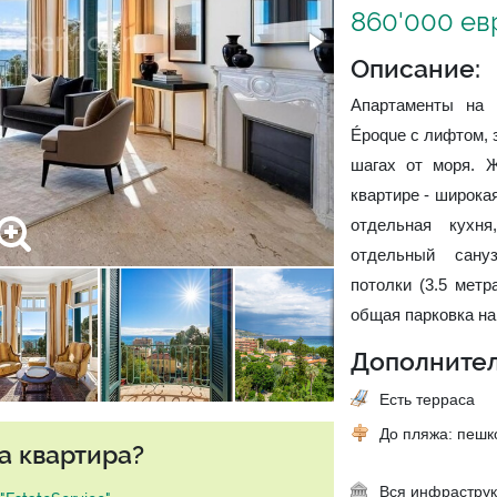
860'000 ев
Описание:
Апартаменты на 
Époque с лифтом, 
шагах от моря. 
квартире - широкая
отдельная кухн
отдельный сану
потолки (3.5 метр
общая парковка на
Дополнител
Есть терраса
До пляжа: пеш
а квартира?
Вся инфраструк