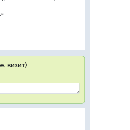
дка
, визит)