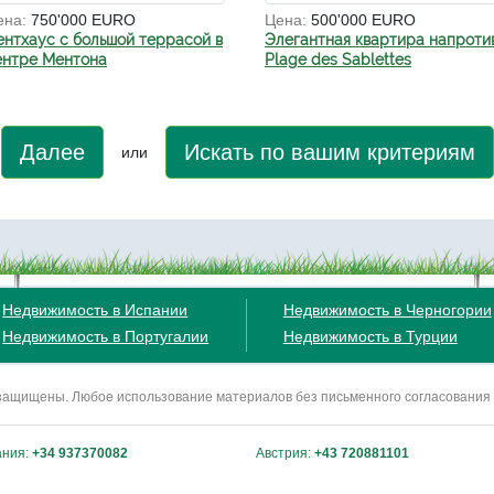
ена:
750'000 EURO
Цена:
500'000 EURO
ентхаус с большой террасой в
Элегантная квартира напроти
ентре Ментона
Plage des Sablettes
Далее
Искать по вашим критериям
или
Недвижимость в Испании
Недвижимость в Черногории
Недвижимость в Португалии
Недвижимость в Турции
ва защищены. Любое использование материалов без письменного согласования
ания:
+34 937370082
Австрия:
+43 720881101