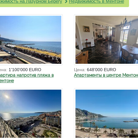
жимость на Лазурном Берегу
Недвижимость в Ментоне
ена:
1'100'000 EURO
Цена:
648'000 EURO
вартира напротив пляжа в
Апартаменты в центре Менто
ентоне