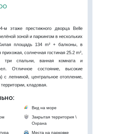
ро
4-м этаже престижного дворца Belle
зелёной зоной и паркингом в нескольких
Жилая площадь 134 m² + балконы, в
 прихожая, солнечная гостиная 25.2 m²,
я, три спальни, ванная комната и
зел. Отличное состояние, высокие
а) с лепниной, центральное отопление,
 территории, кладовая.
ьно:
Вид на море
ком
Закрытая территория \
Охрана
тура
Места на парковке