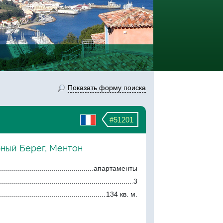
Показать форму поиска
#51201
рный Берег, Ментон
апартаменты
3
134 кв. м.