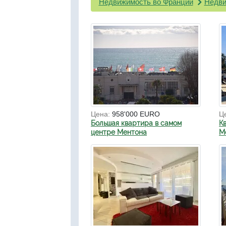
Недвижимость во Франции
Недви
Цена:
958'000 EURO
Ц
Большая квартира в самом
К
центре Ментона
М