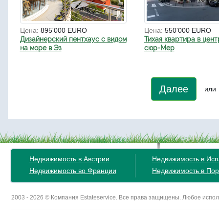
Цена:
895'000 EURO
Цена:
550'000 EURO
Дизайнерский пентхаус с видом
Тихая квартира в цент
на море в Эз
сюр-Мер
Далее
или
Недвижимость в Австрии
Недвижимость в Ис
Недвижимость во Франции
Недвижимость в Пор
2003 - 2026 © Компания Estateservice. Все права защищены. Любое исп