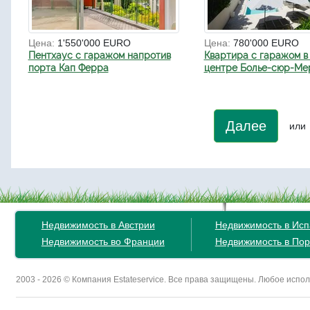
Цена:
1'550'000 EURO
Цена:
780'000 EURO
Пентхаус с гаражом напротив
Квартира с гаражом в
порта Кап Ферра
центре Болье-сюр-Ме
Далее
или
Недвижимость в Австрии
Недвижимость в Ис
Недвижимость во Франции
Недвижимость в Пор
2003 - 2026 © Компания Estateservice. Все права защищены. Любое исп