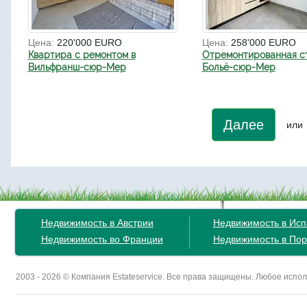
Цена:
220'000 EURO
Цена:
258'000 EURO
Квартира с ремонтом в
Отремонтированная ст
Вильфранш-сюр-Мер
Больё-сюр-Мер
Далее
или
Недвижимость в Австрии
Недвижимость в Ис
Недвижимость во Франции
Недвижимость в Пор
2003 - 2026 © Компания Estateservice. Все права защищены. Любое исп