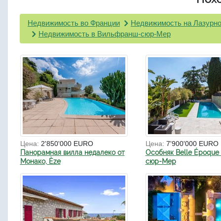
Недвижимость во Франции
Недвижимость на Лазурно
Недвижимость в Вильфранш-сюр-Мер
Цена:
2'850'000 EURO
Цена:
7'900'000 EURO
Панорамная вилла недалеко от
Особняк Belle Époque 
Монако, Èze
сюр-Мер