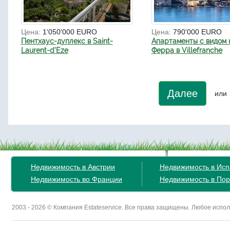
Цена:
1'050'000 EURO
Цена:
790'000 EURO
Пентхаус-дуплекс в Saint-
Апартаменты с видом 
Laurent-d’Eze
Ферра в Villefranche
Далее
или
Недвижимость в Австрии
Недвижимость в Ис
Недвижимость во Франции
Недвижимость в Пор
2003 - 2026 © Компания Estateservice. Все права защищены. Любое исп