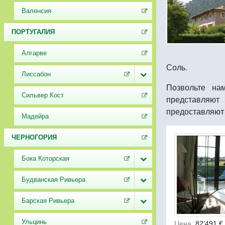
Валенсия
ПОРТУГАЛИЯ
Алгарве
Соль.
Лиссабон
Позвольте на
Сильвер Кост
представляют
предоставляют
Мадейра
ЧЕРНОГОРИЯ
Бока Которская
Будванская Ривьера
Барская Ривьера
Ульцинь
Цена:
82'491 €