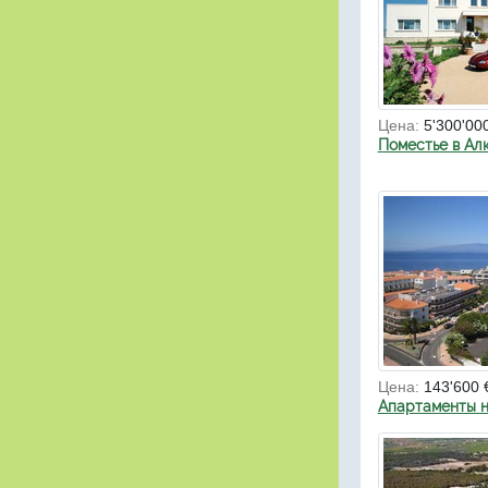
Цена:
5'300'00
Поместье в Ал
Цена:
143'600 
Апартаменты н