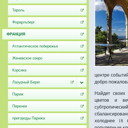
Тироль
Форарльберг
ФРАНЦИЯ
Атлантическое побережье
Женевское озеро
Корсика
центре событий
добро пожалова
Лазурный Берег
Найдет своих 
Париж
цветов и ве
субтропиче
Пиренеи
сбалансирован
пригороды Парижа
холоднее 18 
популярным кл