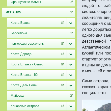
Французские Альпы
людей с забо
систем, опорн
ИСПАНИЯ
любителям вин
сообщения с ма
Коста Брава
легко добратьс
Барселона
одного дня зан
девственной 
пригороды Барселоны
Атлантическом
кухней или по
Коста Дорада
стартует от от
а цены на дома
Коста Бланка - Север
и меньшей стои
Коста Бланка - Юг
Сами острова, 
Коста Дель Соль
схожих характ
специалисты.
Майорка
Канарские острова