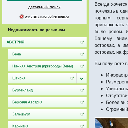
Всегда хочется
детальный поиск
полежать в оди
очистить настройки поиска
горным серп
припарковать я
Недвижимость по регионам
было рядом. И
Вашему внима
АВСТРИЯ
островах, а и
островах, на ф
Вена
Вы получаете в
Нижняя Австрия (пригороды Вены)
Инфрастру
Штирия
Размеренн
Уникальны
Бургенланд
Отсутстви
Более выс
Верхняя Австрия
Огромный 
Зальцбург
Каринтия