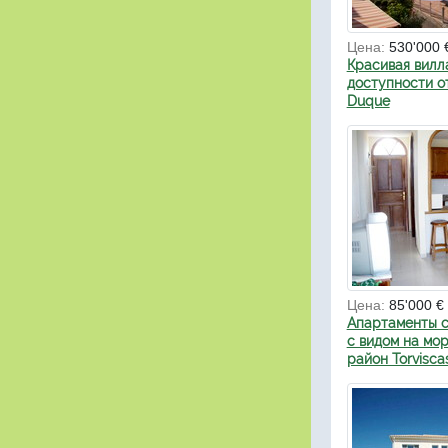
Цена:
530'000 
Красивая вилл
доступности от
Duque
Цена:
85'000 €
Апартаменты с
с видом на мор
район Torviscas