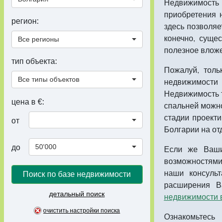
Недвижимость
приобретения 
регион:
здесь позволяе
конечно, суще
Все регионы
полезное влож
тип объекта:
Пожалуй, тол
Все типы объектов
недвижимости
Недвижимость т
цена в €:
спальней можно
стадии проект
от
Болгарии на от
50'000
до
Если же Ваш
возможностями,
наши консуль
Поиск по базе недвижимости
расширения В
детальный поиск
недвижимости 
очистить настройки поиска
Ознакомьтес