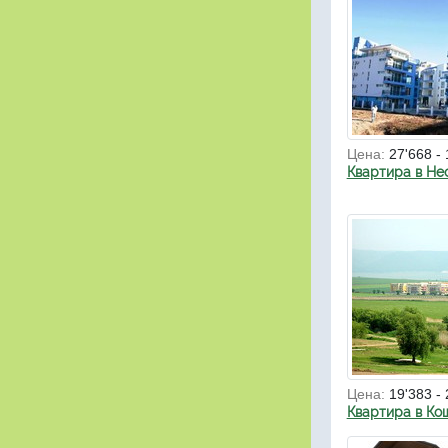
Цена:
27'668 -
Квартира в Не
Цена:
19'383 - 
Квартира в Ко