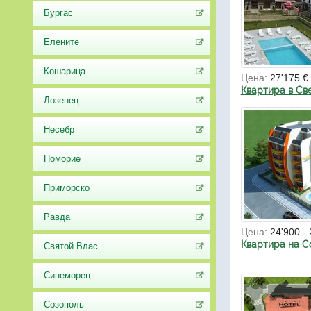
Бургас
Елените
Кошарица
Цена:
27'175 €
Квартира в Св
Лозенец
Несебр
Поморие
Приморско
Равда
Цена:
24'900 - 
Квартира на С
Святой Влас
Синеморец
Созополь