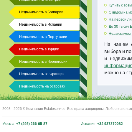
Купить с воз
Недвижимость в Болгарии
С видом на м
На первой ли
Недвижимость в Испании
До 30 тысяч 
Недвижимость
Недвижимость в Португалии
На нашем с
Недвижимость в Турции
выбора и по
и недвижим
Недвижимость в Черногории
информация
можно на с
Недвижимость во Франции
Недвижимость на островах
2003 - 2026 © Компания Estateservice. Все права защищены. Любое исполь
Москва:
+7 (495) 266-65-87
Испания:
+34 937370082