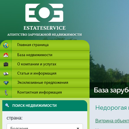
Главная страница
База недвижимости
О компании и услугах
Статьи и информация
Эксклюзивные предложения
Контактная информация
ПОИСК НЕДВИЖИМОСТИ
Недорогая 
страна:
Витрина объек
Болгария