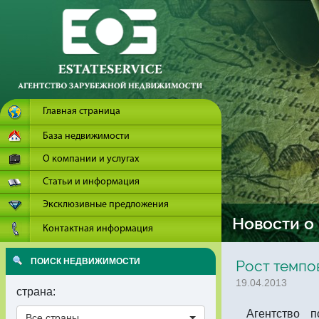
Главная страница
База недвижимости
О компании и услугах
Статьи и информация
Эксклюзивные предложения
Новости о
Контактная информация
ПОИСК НЕДВИЖИМОСТИ
Рост темпо
19.04.2013
страна:
Агентство по
Все страны