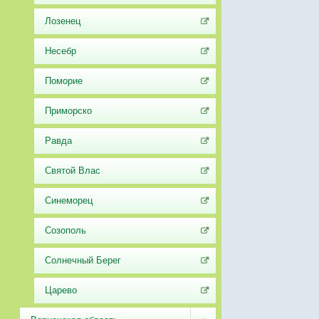
Лозенец
Несебр
Поморие
Приморско
Равда
Святой Влас
Синеморец
Созополь
Солнечный Берег
Царево