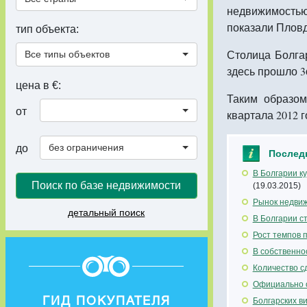
недвижимостью 
показали Пловд
тип объекта:
Столица Болга
Все типы объектов
здесь прошло 3
цена в €:
Таким образом
от
квартала 2012 г
без ограничения
до
Послед
В Болгарии к
Поиск по базе недвижимости
(19.03.2015)
Рынок недвиж
детальный поиск
В Болгарии с
Рост темпов 
В собственно
Количество с
Официально о
ГИД ПОКУПАТЕЛЯ
Болгарских в