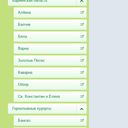
Варненская область
Албена
Балчик
Бяла
Варна
Золотые Пески
Каварна
Обзор
Св. Константин и Елена
Горнолыжные курорты
Банско