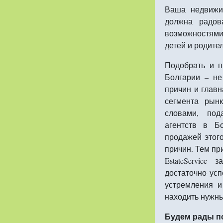
Ваша недвижи
должна радов
возможностям
детей и родител
Подобрать и 
Болгарии – не
причин и главн
сегмента рын
словами, под
агентств в Б
продажей этого
причин. Тем пр
EstateServic
достаточно ус
устремления и
находить нужн
Будем рады п