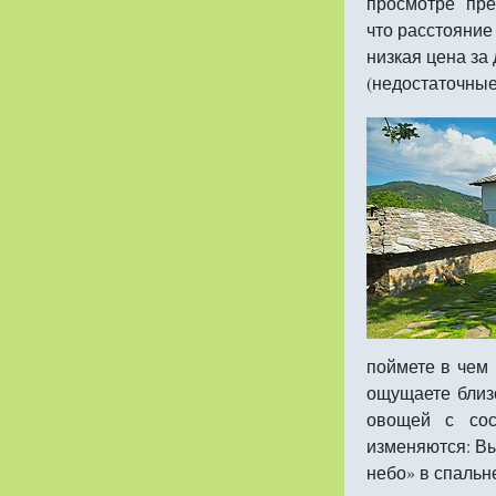
просмотре пре
что расстояние
низкая цена за
(недостаточные
поймете в чем 
ощущаете близо
овощей с сос
изменяются: Вы
небо» в спальн