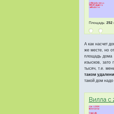
Площадь:
252 
А как насчет д
же месте, но 
площадь дома н
изысков, зато
тысяч, т.е. ме
таком удалени
такой дом надо 
Вилла с 