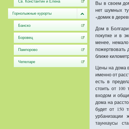
Св. Константин и Елена
Вы в своем дом
нет шумных ту
Горнолыжные курорты
«домик в дерев
Банско
Дом в Болгарии
покупке и в э
Боровец
менее, немало
пожертвовать 
Пампорово
ближе километр
Чепеларе
Цены на дома 
именно от расст
есть в предел
стоить от 100
входом и общи
дома на расст
будет от 150 
урбанизации
таунхаусы ст