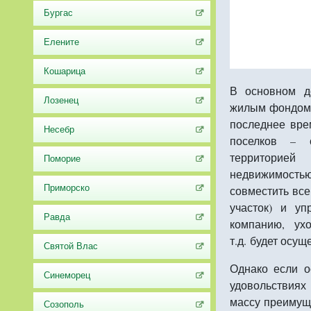
Бургас
Елените
Кошарица
В основном д
Лозенец
жилым фондом 
последнее вре
Несебр
поселков – 
территорие
Поморие
недвижимост
Приморско
совместить все
участок) и уп
Равда
компанию, ух
т.д. будет осу
Святой Влас
Однако если о
Синеморец
удовольствиях
массу преимуще
Созополь