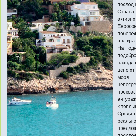
послед
Страна
активн
Евросо
побере
эти кра
На од
подоб
находящ
цене от 
моря
непос
прекр
антураж
к тёплы
Средизе
реаль
предлож
предл