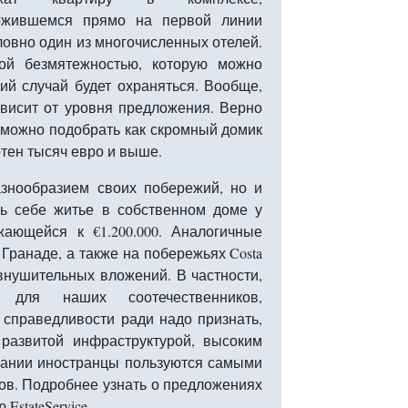
ожившемся прямо на первой линии
ловно один из многочисленных отелей.
ой безмятежностью, которую можно
ий случай будет охраняться. Вообще,
ависит от уровня предложения. Верно
е можно подобрать как скромный домик
отен тысяч евро и выше.
азнообразием своих побережий, но и
ть себе житье в собственном доме у
ающейся к €1.200.000. Аналогичные
и Гранаде, а также на побережьях Costa
 внушительных вложений. В частности,
 для наших соотечественников,
справедливости ради надо признать,
развитой инфраструктурой, высоким
спании иностранцы пользуются самыми
ов. Подробнее узнать о предложениях
stateService.