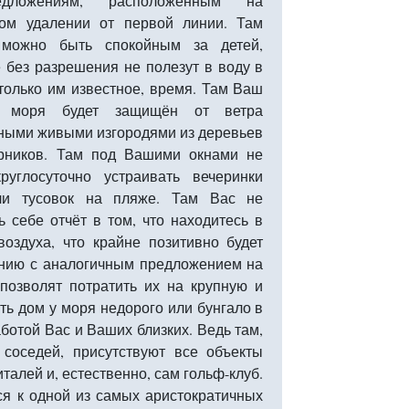
дложениям, расположенным на
ром удалении от первой линии. Там
 можно быть спокойным за детей,
 без разрешения не полезут в воду в
только им известное, время. Там Ваш
 моря будет защищён от ветра
ными живыми изгородями из деревьев
арников. Там под Вашими окнами не
круглосуточно устраивать вечеринки
ли тусовок на пляже. Там Вас не
 себе отчёт в том, что находитесь в
оздуха, что крайне позитивно будет
ению с аналогичным предложением на
позволят потратить их на крупную и
ить дом у моря недорого или бунгало в
ботой Вас и Ваших близких. Ведь там,
 соседей, присутствуют все объекты
талей и, естественно, сам гольф-клуб.
ся к одной из самых аристократичных