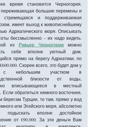
нее время становится Черногория.
, переживающая большие перемены и
о стремящаяся и поддерживаемая
юзом, имеет выход к живописнейшему
жью Адриатического моря. Описывать
соты бессмысленно – их надо видеть.
ной из
Ривьер Черногории
можно
рать себе вполне уютный дом,
ийся прямо на берегу Адриатики, по
€600.000. Скорее всего, это будет дом у
 с небольшим участком в
редственной близости от воды,
асно вписывающееся в местный
. Если обратиться немного восточнее,
м берегам Турции, то там, прямо у вод
много или Эгейского моря, абсолютно
но подыскать вполне достойное
ение от €90.000. За эти деньги Вам
ожат квартиру в комплексе,