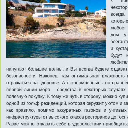
к пре
некото
всегда
которые
любое, 
дом у
элегант
и куст
будут 
любите
напугают большие волны, и Вы всегда будете отдавать
безопасности. Наконец, там оптимальная влажность в
отражаться на здоровье. А сэкономленные - по сравн
первой линии моря – средства в некоторых случаях 
полезную покупку. К тому же чуть в сторону, можно куп
одной из гольф-резиденций, которая окружит уютом и за
как правило, помимо аккуратных газонов и учтивых
инфраструктуры от высокого класса ресторанов до госпи
Разве можно отказать себе в удовольствии приобщить