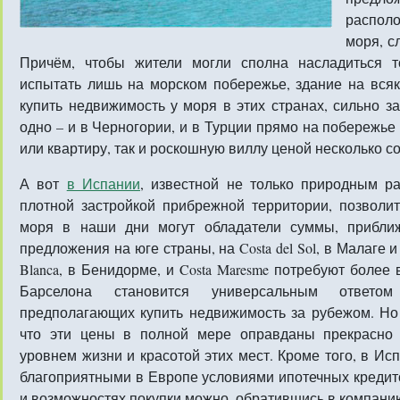
распол
моря, с
Причём, чтобы жители могли сполна насладиться т
испытать лишь на морском побережье, здание на всяк
купить недвижимость у моря в этих странах, сильно з
одно – и в Черногории, и в Турции прямо на побережь
или квартиру, так и роскошную виллу ценой несколько с
А вот
в Испании
, известной не только природным р
плотной застройкой прибрежной территории, позволи
моря в наши дни могут обладатели суммы, приближ
предложения на юге страны, на Costa del Sol, в Малаге 
Blanca, в Бенидорме, и Costa Maresme потребуют более
Барселона становится универсальным ответом
предполагающих купить недвижимость за рубежом. Но 
что эти цены в полной мере оправданы прекрасно 
уровнем жизни и красотой этих мест. Кроме того, в И
благоприятными в Европе условиями ипотечных кредит
и возможностях покупки можно, обратившись в компанию E