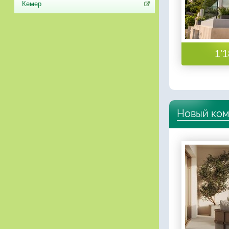
Кемер
1'1
Новый ком