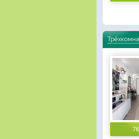
Трёхкомна
76