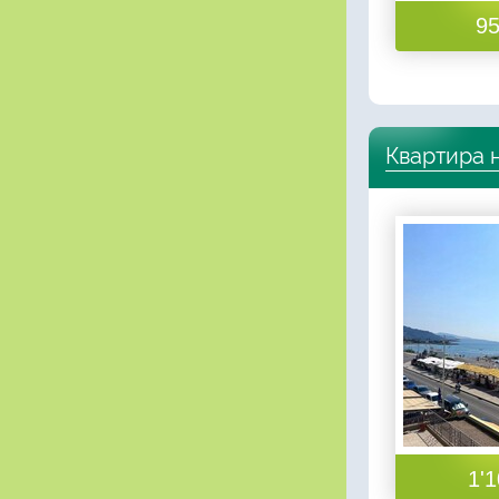
95
Квартира 
1'1