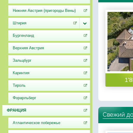
Нижняя Австрия (пригороды Вены)
Штирия
Бургенланд
Верхняя Австрия
Зальцбург
Каринтия
1'8
Тироль
Форарльберг
ФРАНЦИЯ
Свежий до
Атлантическое побережье