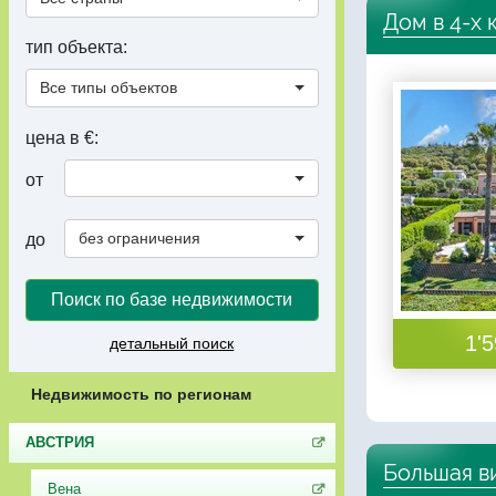
Дом в 4-х 
тип объекта:
Все типы объектов
цена в €:
от
без ограничения
до
Поиск по базе недвижимости
1'5
детальный поиск
Недвижимость по регионам
АВСТРИЯ
Большая в
Вена