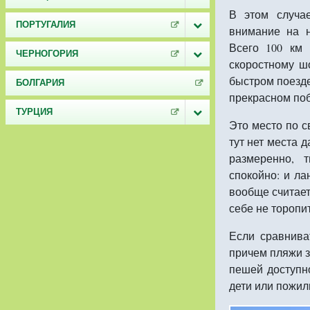
В этом случа
ПОРТУГАЛИЯ
внимание на н
Всего 100 км 
ЧЕРНОГОРИЯ
скоростному ш
быстром поезде
БОЛГАРИЯ
прекрасном поб
ТУРЦИЯ
Это место по с
тут нет места д
размеренно, 
спокойно: и л
вообще считает
себе не торопи
Если сравнива
причем пляжи з
пешей доступно
дети или пожил