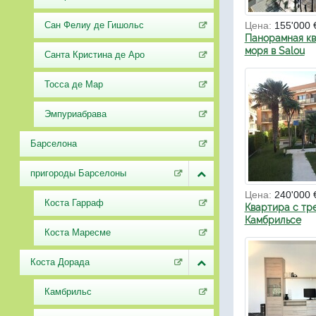
Сан Фелиу де Гишольс
Цена:
155'000 
Панорамная кв
моря в Salou
Санта Кристина де Аро
Тосса де Мар
Эмпуриабрава
Барселона
пригороды Барселоны
Цена:
240'000 
Коста Гарраф
Квартира с тр
Камбрильсе
Коста Маресме
Коста Дорада
Камбрильс