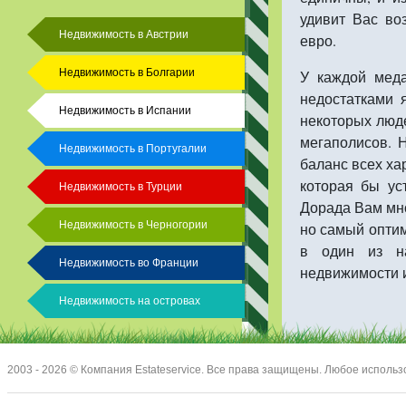
удивит Вас во
Недвижимость в Австрии
евро.
Недвижимость в Болгарии
У каждой меда
недостатками 
Недвижимость в Испании
некоторых люд
мегаполисов. 
Недвижимость в Португалии
баланс всех хар
которая бы ус
Недвижимость в Турции
Дорада Вам мно
Недвижимость в Черногории
но самый оптим
в один из н
Недвижимость во Франции
недвижимости и
Недвижимость на островах
2003 - 2026 © Компания Estateservice. Все права защищены. Любое исполь