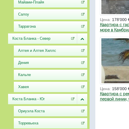
Майами-Плайя
Салоу
Цена:
178'000 
Квартира с га
Таррагона
море в Камбри
Коста Бланка - Север
Алтея и Алтея Хиллс
Дения
Кальпе
Хавея
Цена:
158'000 
Квартира с ре
Коста Бланка - Юг
первой линии, 
Ориуэла Коста
Торревьеха