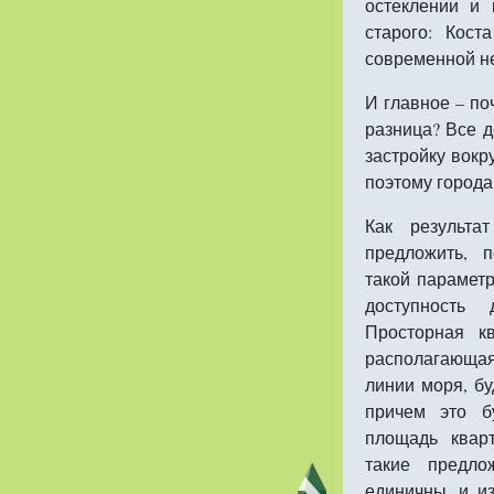
остеклении и
старого: Кос
современной н
И главное – п
разница? Все 
застройку вокр
поэтому города
Как результа
предложить, 
такой парамет
доступность
Просторная к
располагающая
линии моря, бу
причем это б
площадь квар
такие предл
единичны, и и