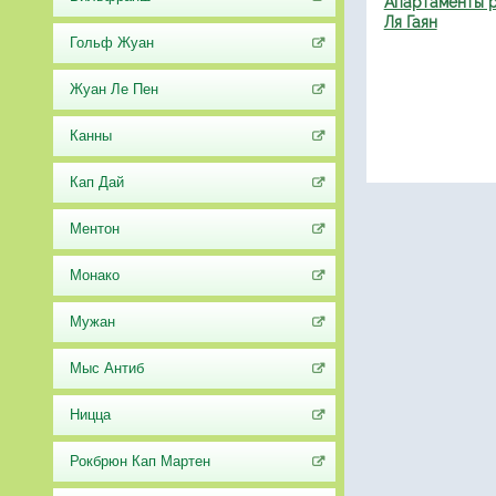
Апартаменты р
Ля Гаян
Гольф Жуан
Жуан Ле Пен
Канны
Кап Дай
Ментон
Монако
Мужан
Мыс Антиб
Ницца
Рокбрюн Кап Мартен