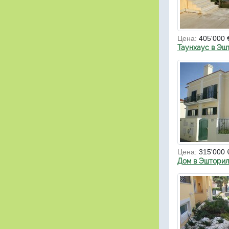
Цена:
405'000 
Таунхаус в Эш
Цена:
315'000 
Дом в Эштори