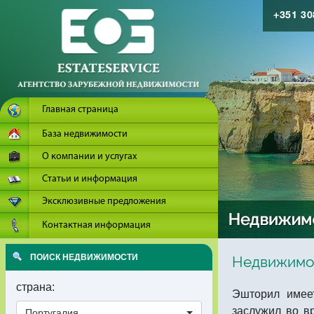
+351 3
Главная страница
База недвижимости
О компании и услугах
Статьи и информация
Эксклюзивные предложения
Контактная информация
ПОИСК НЕДВИЖИМОСТИ
Недвижимо
страна:
Эшторил имее
заслужил во в
Португалия