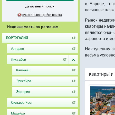
в Европе, гон
детальный поиск
песчаные пляж
очистить настройки поиска
Рынок недвижи
квартиры начин
Недвижимость по регионам
является очен
аэропорта и ме
ПОРТУГАЛИЯ
На ступеньку в
Алгарве
весьма условн
Лиссабон
Кашкаиш
Квартиры и
Эрисейра
Эшторил
Сильвер Кост
Мадейра