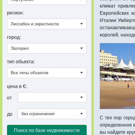
климат привле
Европейских к
регион:
Италии Умберто
Лиссабон и окрестности
останавливавши
королей, наход
город:
Эшторил
тип объекта:
Все типы объектов
цена в €:
от
без ограничения
до
С тех пор горо
определенное в
Поиск по базе недвижимости
вы найдете кру