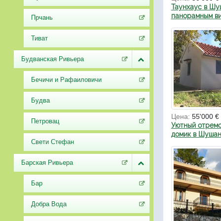
Таунхаус в Шу
панорамным в
Прчань
Тиват
Будванская Ривьера
Бечичи и Рафаиловичи
Будва
Цена:
55'000 €
Петровац
Уютный отрем
домик в Шушан
Свети Стефан
Барская Ривьера
Бар
Добра Вода