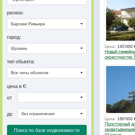
регион:
Барская Ривьера
город:
Цена:
145'000 
Шушань
Новый семейны
окрестностях 
тип объекта:
Все типы объектов
цена в €:
от
без ограничения
до
Цена:
180'000 
Просторный д
захватывающей
Поиск по базе недвижимости