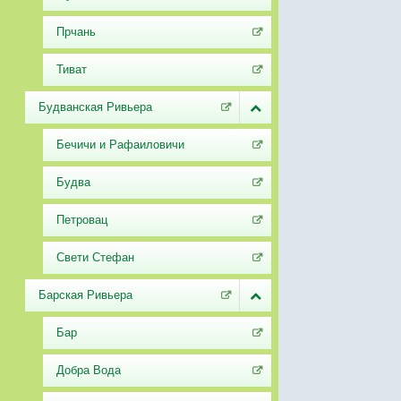
Прчань
Тиват
Будванская Ривьера
Бечичи и Рафаиловичи
Будва
Петровац
Свети Стефан
Барская Ривьера
Бар
Добра Вода