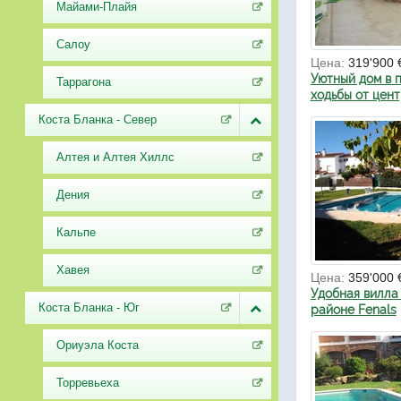
Майами-Плайя
Салоу
Цена:
319'900 
Уютный дом в 
Таррагона
ходьбы от цен
Коста Бланка - Север
Алтея и Алтея Хиллс
Дения
Кальпе
Хавея
Цена:
359'000 
Удобная вилла
Коста Бланка - Юг
районе Fenals
Ориуэла Коста
Торревьеха