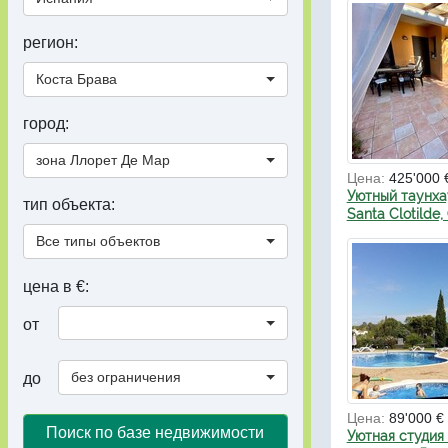
регион:
Коста Брава
город:
зона Ллорет Де Мар
Цена:
425'000 
Уютный таунха
тип объекта:
Santa Clotilde
Все типы объектов
цена в €:
от
без ограничения
до
Цена:
89'000 €
Поиск по базе недвижимости
Уютная студия