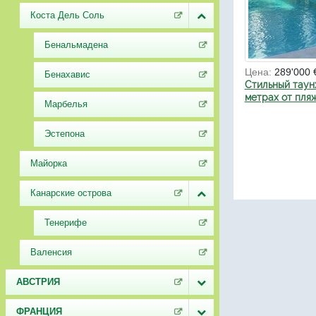
Коста Дель Соль
Бенальмадена
Цена:
289'000 
Бенахавис
Стильный таун
метрах от пля
Марбелья
Эстепона
Майорка
Канарские острова
Тенерифе
Валенсия
АВСТРИЯ
ФРАНЦИЯ