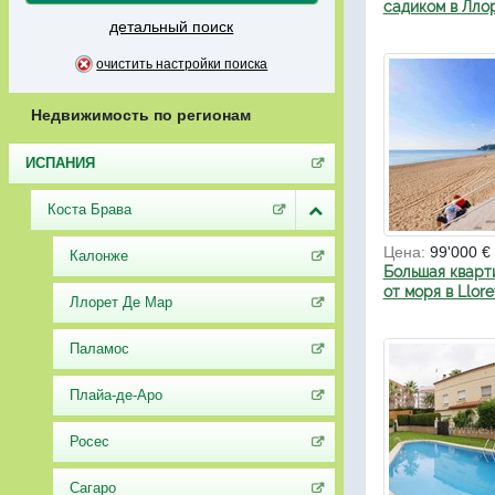
садиком в Лло
детальный поиск
очистить настройки поиска
Недвижимость по регионам
ИСПАНИЯ
Коста Брава
Цена:
99'000 €
Калонже
Большая кварт
от моря в Llore
Ллорет Де Мар
Паламос
Плайа-де-Аро
Росес
Сагаро