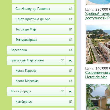
Сан Фелиу де Гишольс
Цена:
295'000 
Удобный таунх
доступности Pl
Санта Кристина де Аро
Тосса де Мар
Эмпуриабрава
Барселона
пригороды Барселоны
Цена:
140'000 
Коста Гарраф
Современные 
Lloret de Mar
Коста Маресме
Коста Дорада
Камбрильс