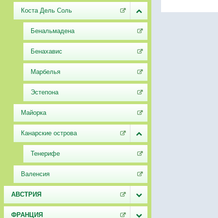
Коста Дель Соль
Бенальмадена
Бенахавис
Марбелья
Эстепона
Майорка
Канарские острова
Тенерифе
Валенсия
АВСТРИЯ
ФРАНЦИЯ