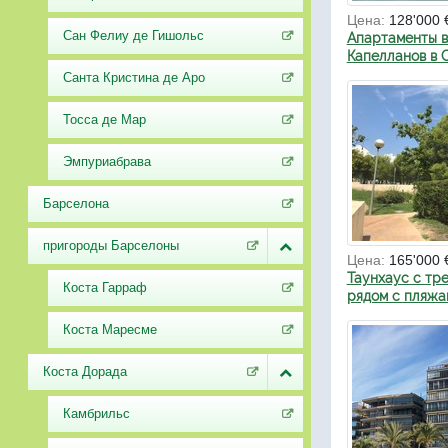
Цена:
128'000 
Сан Фелиу де Гишольс
Апартаменты в
Капелланов в 
Санта Кристина де Аро
Тосса де Мар
Эмпуриабрава
Барселона
пригороды Барселоны
Цена:
165'000 
Таунхаус с тр
Коста Гарраф
рядом с пляжа
Коста Маресме
Коста Дорада
Камбрильс