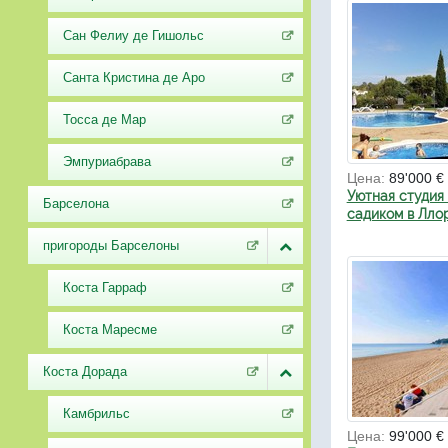
Сан Фелиу де Гишольс
Санта Кристина де Аро
Тосса де Мар
Эмпуриабрава
Цена:
89'000 €
Уютная студия
Барселона
садиком в Лло
пригороды Барселоны
Коста Гарраф
Коста Маресме
Коста Дорада
Камбрильс
Цена:
99'000 €