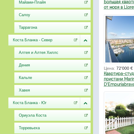
Большая кварт
Майами-Плайя
от моря в Llore
Салоу
Таррагона
Коста Бланка - Север
Алтея и Алтея Хиллс
Дения
Цена:
72'000 €
Квартира-студ
Кальпе
пристани Mari
D'Empuriabrav
Хавея
Коста Бланка - Юг
Ориуэла Коста
Торревьеха