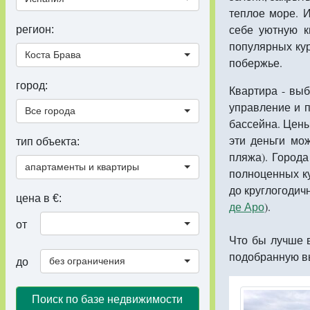
теплое море. 
себе уютную 
регион:
популярных ку
Коста Брава
побержье.
город:
Квартира - выб
управление и 
Все города
бассейна. Цены
эти деньги мо
тип объекта:
пляжа). Город
апартаменты и квартиры
полноценных ку
до круглогодич
цена в €:
де Аро
).
от
Что бы лучше 
подобранную в
без ограничения
до
Поиск по базе недвижимости