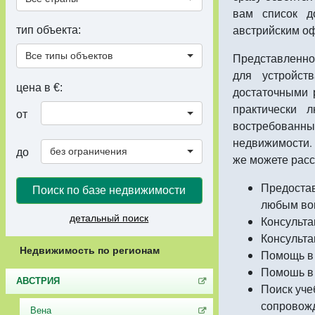
вам список д
австрийским оф
тип объекта:
Все типы объектов
Представленное
для устройст
цена в €:
достаточными 
практически 
от
востребованн
недвижимости. 
без ограничения
до
же можете рас
Предостав
Поиск по базе недвижимости
любым воп
детальный поиск
Консульта
Консульта
Недвижимость по регионам
Помощь в 
Помошь в 
АВСТРИЯ
Поиск уче
сопровожд
Вена