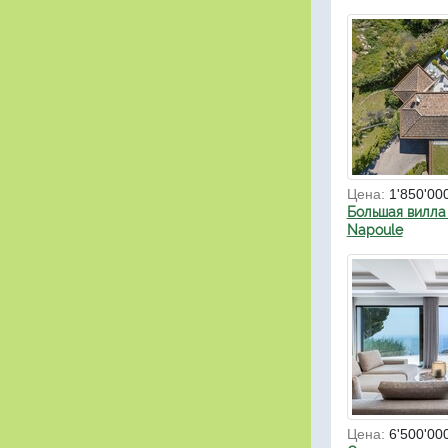
Цена:
1'850'00
Большая вилла 
Napoule
Цена:
6'500'00