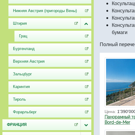
Косультац
Консульта
Нижняя Австрия (пригороды Вены)
Консульта
Штирия
Консульта
бумаги
Грац
Полный перечен
Бургенланд
Верхняя Австрия
Зальцбург
Каринтия
Тироль
Цена:
1'390'00
Форарльберг
Панорамный тр
Bord-de-Mer
ФРАНЦИЯ