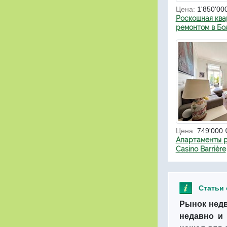
Цена:
1'850'00
Роскошная ква
ремонтом в Бо
Цена:
749'000 
Апартаменты р
Casino Barrière
Статьи
Рынок недв
недавно и 