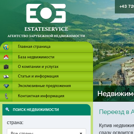
+43 7
Главная страница
База недвижимости
О компании и услугах
Статьи и информация
Эксклюзивные предложения
Контактная информация
ПОИСК НЕДВИЖИМОСТИ
Переезд в 
страна:
Купив недвижим
сразу освоится
Все страны