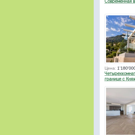
Современная в
Цена:
1'180'00
Четырехкомнат
границе с Кня