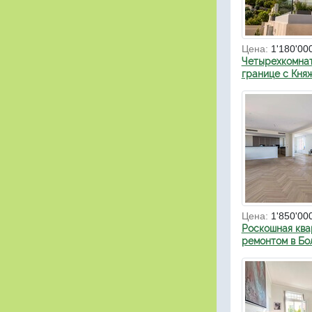
Цена:
1'180'00
Четырехкомнат
границе с Кня
Цена:
1'850'00
Роскошная ква
ремонтом в Бо