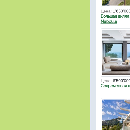
Цена:
1'850'00
Большая вилла 
Napoule
Цена:
6'500'00
Современная в