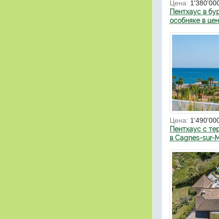
Цена:
1'380'00
Пентхаус в бу
особняке в це
Цена:
1'490'00
Пентхаус с те
в Cagnes-sur-