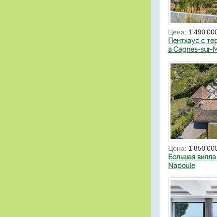
Цена:
1'490'00
Пентхаус с те
в Cagnes-sur-
Цена:
1'850'00
Большая вилла 
Napoule