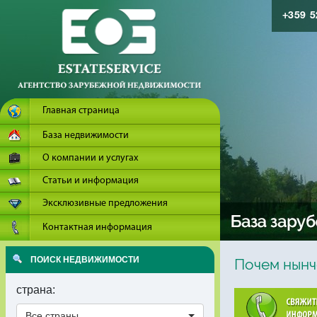
+359 
Главная страница
База недвижимости
О компании и услугах
Статьи и информация
Эксклюзивные предложения
Контактная информация
ПОИСК НЕДВИЖИМОСТИ
Почем нынч
страна:
Все страны