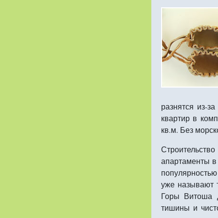
разнятся из-за
квартир в комп
кв.м. Без морск
Строительство
апартаменты в 
популярностью
уже называют 
Горы Витоша 
тишины и чисто