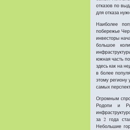
отказов по выд
для отказа нуж
Наиболее поп
побережье Чер
инвесторы нача
большое коли
инфраструктур
южная часть по
здесь как на н
в более популя
этому региону 
самых перспект
Огромным спро
Родопи и Р
инфраструктуро
за 2 года ст
Небольшие гор