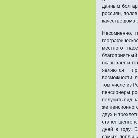
данным болгар
россиян, полов
качестве дома 
Несомненно, т
географическое
местного насе
благоприятный
оказывает и то
являются пр
возможности л
том числе из Р
пенсионеры-ро
получить вид н
же пенсионног
двух-и трехлет
станет шенгенс
дней в году. 
самых лояльны