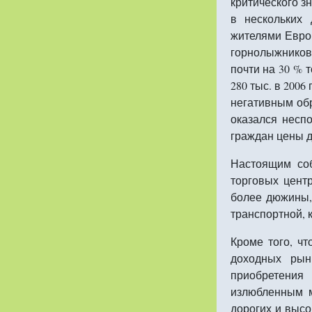
критического з
в нескольких 
жителями Евро
горнолыжников
почти на 30 % 
280 тыс. в 2006
негативным обр
оказался несп
граждан цены д
Настоящим со
торговых центр
более дюжины, 
транспортной, 
Кроме того, ч
доходных рын
приобретения
излюбленным м
дорогих и высо