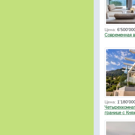
Цена:
6'500'00
Современная в
Цена:
1'180'00
Четырехкомнат
границе с Кня