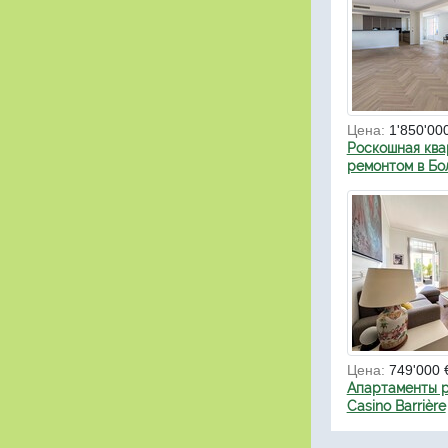
Цена:
1'850'00
Роскошная ква
ремонтом в Бо
Цена:
749'000 
Апартаменты р
Casino Barrière