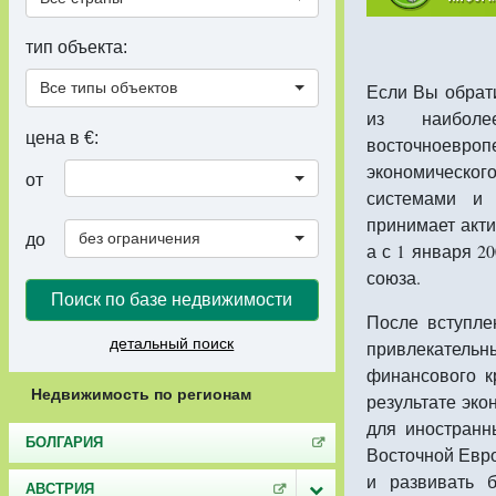
тип объекта:
Все типы объектов
Если Вы обрати
из наиболе
цена в €:
восточноевр
экономическог
от
системами и 
принимает акти
без ограничения
до
а с 1 января 2
союза.
Поиск по базе недвижимости
После вступле
детальный поиск
привлекатель
финансового к
Недвижимость по регионам
результате эк
для иностранн
БОЛГАРИЯ
Восточной Евро
и развивать 
АВСТРИЯ