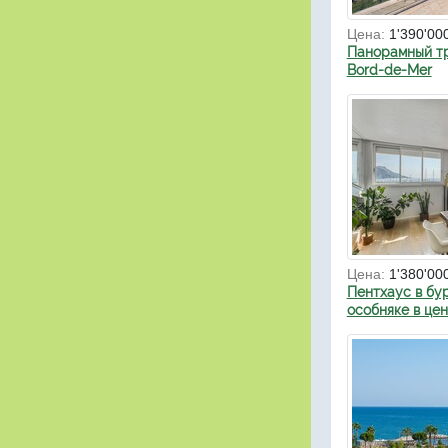
Цена:
1'390'00
Панорамный тр
Bord-de-Mer
Цена:
1'380'00
Пентхаус в бу
особняке в це