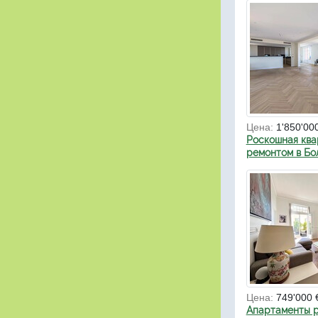
Цена:
1'850'00
Роскошная ква
ремонтом в Бо
Цена:
749'000 
Апартаменты р