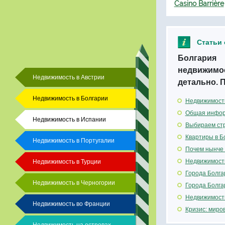
Casino Barrière
Статьи 
Болгария 
недвижимос
Недвижимость в Австрии
детально. 
Недвижимость в Болгарии
Недвижимость
Общая инфор
Недвижимость в Испании
Выбираем стр
Квартиры в Б
Недвижимость в Португалии
Почем нынче 
Недвижимость
Недвижимость в Турции
Города Болга
Недвижимость в Черногории
Города Болга
Недвижимость
Недвижимость во Франции
Кризис: миро