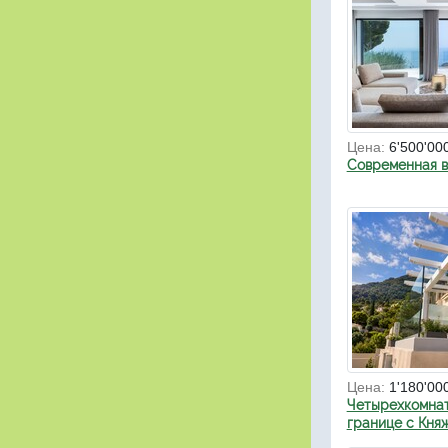
Цена:
6'500'00
Современная в
Цена:
1'180'00
Четырехкомнат
границе с Кня