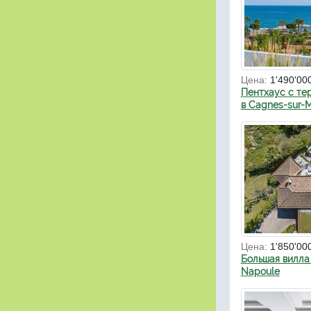
Цена:
1'490'00
Пентхаус с те
в Cagnes-sur-
Цена:
1'850'00
Большая вилла 
Napoule