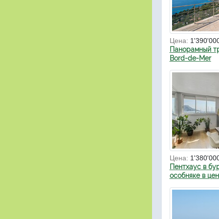
Цена:
1'390'00
Панорамный тр
Bord-de-Mer
Цена:
1'380'00
Пентхаус в бу
особняке в це