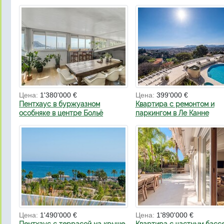
Цена:
1'380'000 €
Цена:
399'000 €
Пентхаус в буржуазном
Квартира с ремонтом и
особняке в центре Больё
паркингом в Ле Канне
Цена:
1'490'000 €
Цена:
1'890'000 €