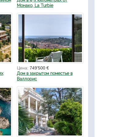
ейном
Дом в 4-х километрах от
Монако, La Turbie
Цена:
749'500 €
ях
Дом в закрытом поместье в
Валлорис