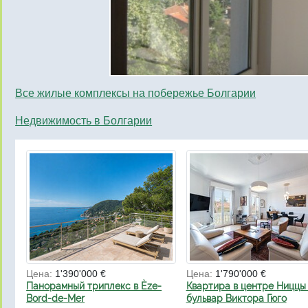
Все жилые комплексы на побережье Болгарии
Недвижимость в Болгарии
Цена:
1'390'000 €
Цена:
1'790'000 €
Панорамный триплекс в Èze-
Квартира в центре Ниццы 
Bord-de-Mer
бульвар Виктора Гюго