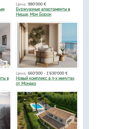
Цена:
980'000 €
ым
Буржуазные апартаменты в
Ницце, Мон Борон
Цена:
660'000 - 1'630'000 €
ты в
Новый комплекс в 3-х минутах
от Монако