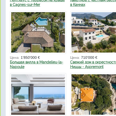
Пентхаус с террасой на крыше
Квартира с частным басс
в Cagnes-sur-Mer
в Каннах
Цена:
1'850'000 €
Цена:
710'000 €
Большая вилла в Mandelieu-la-
Свежий дом в окрестност
Napoule
Ниццы - Aspremont